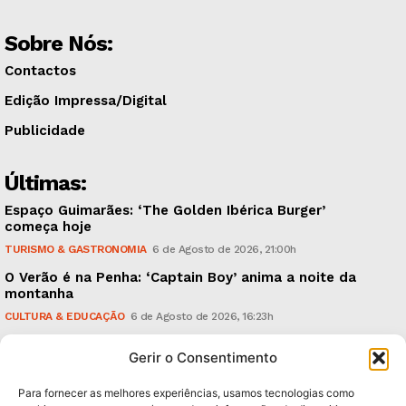
Sobre Nós:
Contactos
Edição Impressa/Digital
Publicidade
Últimas:
Espaço Guimarães: ‘The Golden Ibérica Burger’
começa hoje
TURISMO & GASTRONOMIA
6 de Agosto de 2026, 21:00h
O Verão é na Penha: ‘Captain Boy’ anima a noite da
montanha
CULTURA & EDUCAÇÃO
6 de Agosto de 2026, 16:23h
900 anos: “Nada do que vinha de trás foi colocado
Gerir o Consentimento
em causa”, garante Ricardo Araújo
POLÍTICA
6 de Agosto de 2026, 13:03h
Para fornecer as melhores experiências, usamos tecnologias como