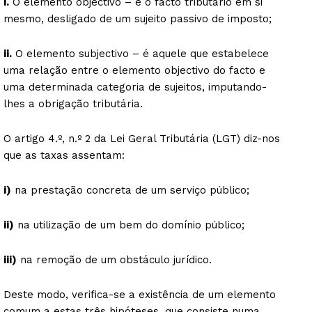
i.
O elemento objectivo – é o facto tributário em si
mesmo, desligado de um sujeito passivo de imposto;
ii.
O elemento subjectivo – é aquele que estabelece
uma relação entre o elemento objectivo do facto e
uma determinada categoria de sujeitos, imputando-
lhes a obrigação tributária.
O artigo 4.º, n.º 2 da Lei Geral Tributária (LGT) diz-nos
que as taxas assentam:
i)
na prestação concreta de um serviço público;
ii)
na utilização de um bem do domínio público;
iii)
na remoção de um obstáculo jurídico.
Deste modo, verifica-se a existência de um elemento
comum a estas três hipóteses, que consiste numa