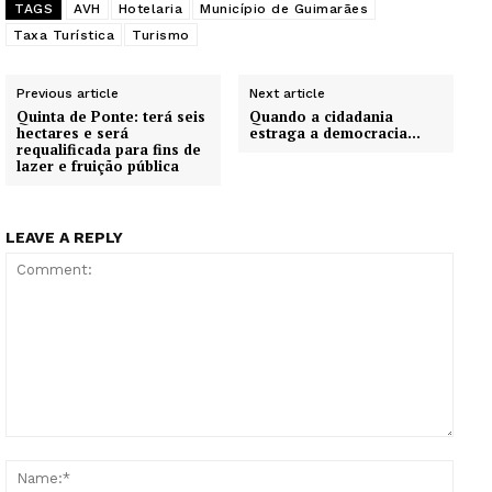
TAGS
AVH
Hotelaria
Município de Guimarães
Taxa Turística
Turismo
Previous article
Next article
Quinta de Ponte: terá seis
Quando a cidadania
hectares e será
estraga a democracia…
requalificada para fins de
lazer e fruição pública
LEAVE A REPLY
Comment:
Name