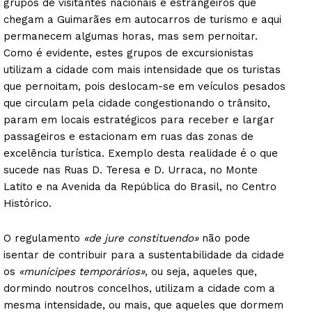
grupos de visitantes nacionais e estrangeiros que
chegam a Guimarães em autocarros de turismo e aqui
SUBSCREVA JÁ!
permanecem algumas horas, mas sem pernoitar.
Como é evidente, estes grupos de excursionistas
utilizam a cidade com mais intensidade que os turistas
que pernoitam, pois deslocam-se em veículos pesados
Institucional
que circulam pela cidade congestionando o trânsito,
param em locais estratégicos para receber e largar
Artigos
passageiros e estacionam em ruas das zonas de
Edição Digital
excelência turística. Exemplo desta realidade é o que
Europa
sucede nas Ruas D. Teresa e D. Urraca, no Monte
Latito e na Avenida da República do Brasil, no Centro
Grande Entrevista
Histórico.
Publicidade
Quero ser Assinante
O regulamento
«de jure constituendo»
não pode
isentar de contribuir para a sustentabilidade da cidade
os
«munícipes temporários»
, ou seja, aqueles que,
dormindo noutros concelhos, utilizam a cidade com a
mesma intensidade, ou mais, que aqueles que dormem