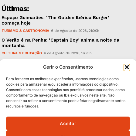
Últimas:
Espaço Guimarães: ‘The Golden Ibérica Burger’
começa hoje
TURISMO & GASTRONOMIA
6 de Agosto de 2026, 21:00h
O Verão é na Penha: ‘Captain Boy’ anima a noite da
montanha
CULTURA & EDUCAÇÃO
6 de Agosto de 2026, 16:23h
900 anos: “Nada do que vinha de trás foi colocado
Gerir o Consentimento
em causa”, garante Ricardo Araújo
POLÍTICA
6 de Agosto de 2026, 13:03h
Para fornecer as melhores experiências, usamos tecnologias como
cookies para armazenar e/ou aceder a informações do dispositivo.
Consentir com essas tecnologias nos permitirá processar dados, como
Subscreva Newsletter:
comportamento de navegação ou IDs exclusivos neste site. Não
consentir ou retirar o consentimento pode afetar negativamante certos
recursos e funções.
Aceitar
QUERO ADERIR