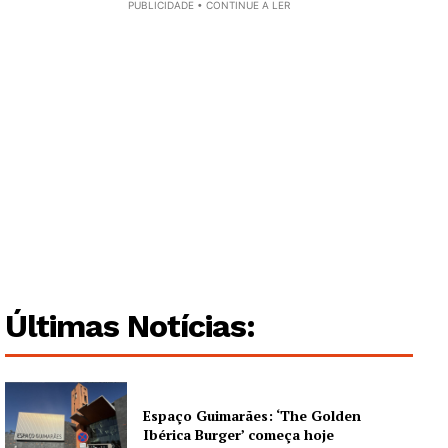
PUBLICIDADE • CONTINUE A LER
Institucional
Artigos
Edição Digital
Europa
Grande Entrevista
Publicidade
Quero ser Assinante
Últimas Notícias:
Espaço Guimarães: ‘The Golden
Ibérica Burger’ começa hoje