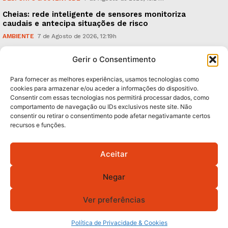
Cheias: rede inteligente de sensores monitoriza
caudais e antecipa situações de risco
AMBIENTE
7 de Agosto de 2026, 12:19h
Espaço Guimarães: ‘The Golden Ibérica Burger’
Gerir o Consentimento
começa hoje
TURISMO & GASTRONOMIA
6 de Agosto de 2026, 21:00h
Para fornecer as melhores experiências, usamos tecnologias como
cookies para armazenar e/ou aceder a informações do dispositivo.
Consentir com essas tecnologias nos permitirá processar dados, como
Subscreva Newsletter:
comportamento de navegação ou IDs exclusivos neste site. Não
consentir ou retirar o consentimento pode afetar negativamante certos
recursos e funções.
Aceitar
QUERO ADERIR
Negar
Li e aceito a
Política de Privacidade
.
Ver preferências
© 2026 GA! Todos os direitos reservados.
Política de Privacidade & Cookies