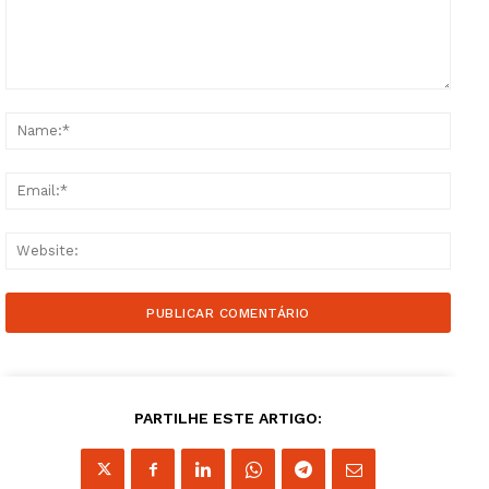
Comment:
Name
Email
Websi
PARTILHE ESTE ARTIGO: