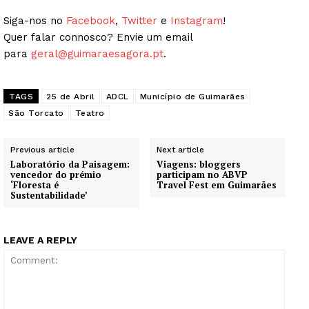
Siga-nos no
Facebook
,
Twitter
e
Instagram
!
Quer falar connosco? Envie um email
para
geral@guimaraesagora.pt
.
TAGS
25 de Abril
ADCL
Município de Guimarães
São Torcato
Teatro
Previous article
Next article
Laboratório da Paisagem:
Viagens: bloggers
vencedor do prémio
participam no ABVP
‘Floresta é
Travel Fest em Guimarães
Sustentabilidade’
LEAVE A REPLY