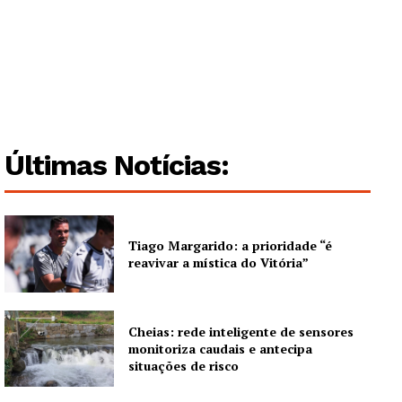
Guimarães, agora!
SUBSCREVA JÁ!
Últimas Notícias:
Institucional
Artigos
Tiago Margarido: a prioridade “é
reavivar a mística do Vitória”
Edição Digital
Europa
Grande Entrevista
Cheias: rede inteligente de sensores
Publicidade
monitoriza caudais e antecipa
situações de risco
Quero ser Assinante