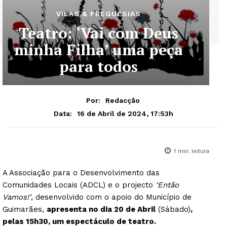
VILAS & FREGUESIAS
Teatro: ‘Vai com Deus
minha Filha’ uma peça
para todos
Por:
Redacção
16 de Abril de 2024, 17:53h
Data:
1
min. leitura
A Associação para o Desenvolvimento das
Comunidades Locais (ADCL) e o projecto
‘Então
Vamos!’
, desenvolvido com o apoio do Município de
Guimarães,
apresenta no dia 20 de Abril
(Sábado)
,
pelas 15h30, um espectáculo de teatro.