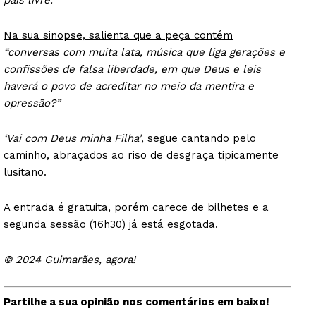
país livre.”
Na sua sinopse, salienta que a peça contém
“conversas com muita lata, música que liga gerações e
confissões de falsa liberdade, em que Deus e leis
haverá o povo de acreditar no meio da mentira e
opressão?”
‘Vai com Deus minha Filha’
, segue cantando pelo
caminho, abraçados ao riso de desgraça tipicamente
lusitano.
A entrada é gratuita,
porém carece de bilhetes e a
segunda sessão
(16h30)
já está esgotada
.
© 2024 Guimarães, agora!
Partilhe a sua opinião nos comentários em baixo!