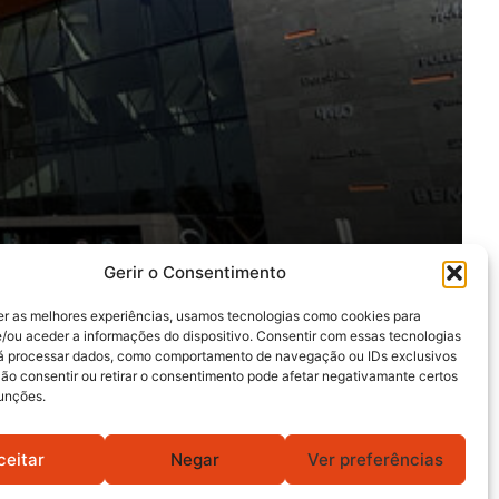
Gerir o Consentimento
er as melhores experiências, usamos tecnologias como cookies para
/ou aceder a informações do dispositivo. Consentir com essas tecnologias
rá processar dados, como comportamento de navegação ou IDs exclusivos
Não consentir ou retirar o consentimento pode afetar negativamante certos
funções.
ceitar
Negar
Ver preferências