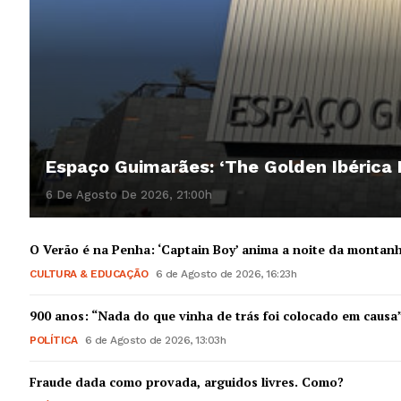
Espaço Guimarães: ‘The Golden Ibérica
6 De Agosto De 2026, 21:00h
O Verão é na Penha: ‘Captain Boy’ anima a noite da montan
CULTURA & EDUCAÇÃO
6 de Agosto de 2026, 16:23h
900 anos: “Nada do que vinha de trás foi colocado em causa
POLÍTICA
6 de Agosto de 2026, 13:03h
Fraude dada como provada, arguidos livres. Como?