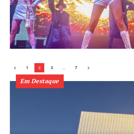
1
2
3
...
7
Em Destaque