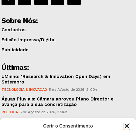
Sobre Nós:
Contactos
Edição Impressa/Digital
Publicidade
Últimas:
UMinho: ‘Research & Innovation Open Days’, em
Setembro
TECNOLOGIA & INOVAÇÃO
5 de Agosto de 2026, 21:00h
Águas Pluviais: Câmara aprovou Plano Director e
avança para a sua concretização
POLÍTICA
5 de Agosto de 2026, 15:36h
Guimarães Clássico: um festival de música entre 10 e
Gerir o Consentimento
15 de Agosto
CULTURA & EDUCAÇÃO
5 de Agosto de 2026, 12:06h