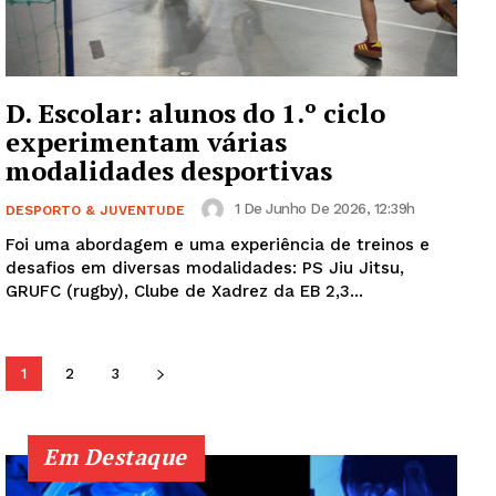
SUBSCREVA JÁ!
D. Escolar: alunos do 1.º ciclo
experimentam várias
Institucional
modalidades desportivas
Artigos
1 De Junho De 2026, 12:39h
DESPORTO & JUVENTUDE
Edição Digital
Foi uma abordagem e uma experiência de treinos e
desafios em diversas modalidades: PS Jiu Jitsu,
Europa
GRUFC (rugby), Clube de Xadrez da EB 2,3...
Grande Entrevista
Publicidade
1
2
3
Quero ser Assinante
Em Destaque