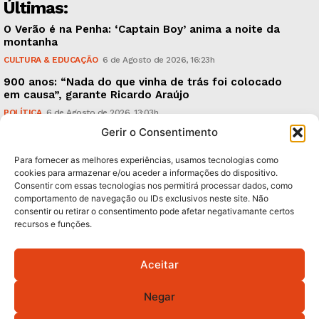
Últimas:
O Verão é na Penha: ‘Captain Boy’ anima a noite da
montanha
CULTURA & EDUCAÇÃO
6 de Agosto de 2026, 16:23h
900 anos: “Nada do que vinha de trás foi colocado
em causa”, garante Ricardo Araújo
POLÍTICA
6 de Agosto de 2026, 13:03h
Gerir o Consentimento
Fraude dada como provada, arguidos livres. Como?
CRÓNICAS
6 de Agosto de 2026, 09:58h
Para fornecer as melhores experiências, usamos tecnologias como
cookies para armazenar e/ou aceder a informações do dispositivo.
Consentir com essas tecnologias nos permitirá processar dados, como
Subscreva Newsletter:
comportamento de navegação ou IDs exclusivos neste site. Não
consentir ou retirar o consentimento pode afetar negativamante certos
recursos e funções.
Aceitar
QUERO ADERIR
Negar
Li e aceito a
Política de Privacidade
.