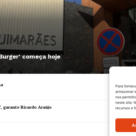
 Burger’ começa hoje
ha
Para fornec
armazenar e
nos permiti
neste site. 
”, garante Ricardo Araújo
recursos e 
A