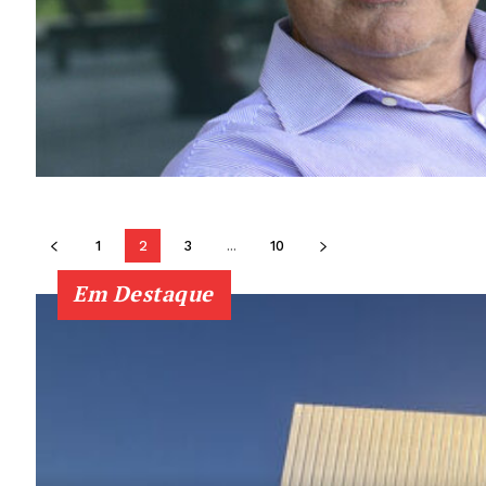
1
2
3
...
10
Em Destaque