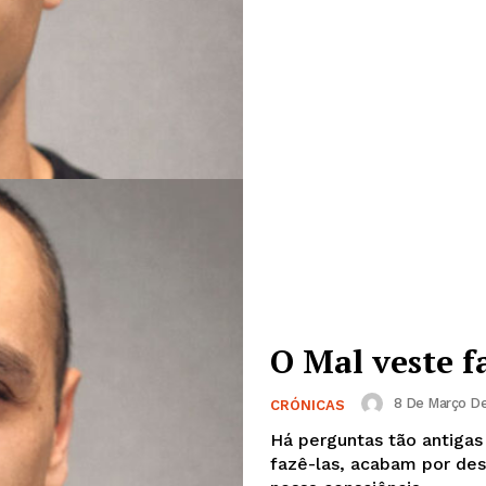
O Mal veste f
Institucional
8 De Março De
CRÓNICAS
Há perguntas tão antiga
Artigos
fazê-las, acabam por des
 agora!