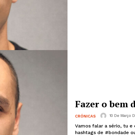
Fazer o bem 
10 De Março D
CRÓNICAS
Vamos falar a sério, tu e
hashtags de #bondade ou #