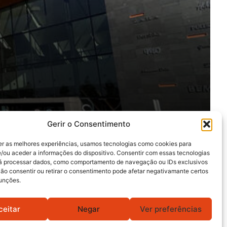
Gerir o Consentimento
er as melhores experiências, usamos tecnologias como cookies para
/ou aceder a informações do dispositivo. Consentir com essas tecnologias
rá processar dados, como comportamento de navegação ou IDs exclusivos
Não consentir ou retirar o consentimento pode afetar negativamante certos
funções.
ceitar
Negar
Ver preferências