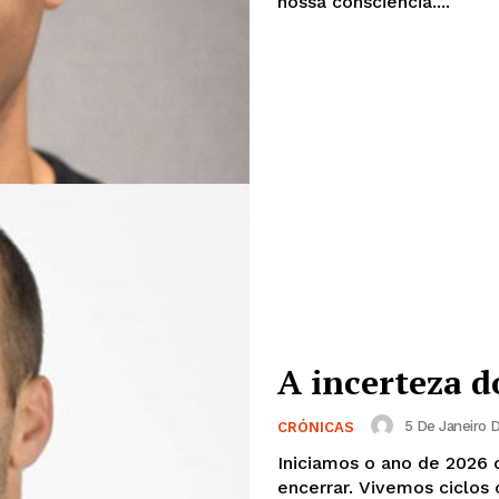
nossa consciência....
Edição Digital
Europa
A JÁ!
Grande Entrevista
Publicidade
Quero ser Assinante
A incerteza 
5 De Janeiro 
CRÓNICAS
Iniciamos o ano de 2026
encerrar. Vivemos ciclos