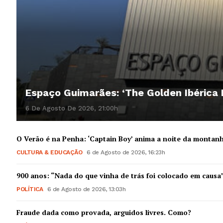
Espaço Guimarães: ‘The Golden Ibérica
6 De Agosto De 2026, 21:00h
O Verão é na Penha: ‘Captain Boy’ anima a noite da montan
CULTURA & EDUCAÇÃO
6 de Agosto de 2026, 16:23h
900 anos: “Nada do que vinha de trás foi colocado em causa
POLÍTICA
6 de Agosto de 2026, 13:03h
Fraude dada como provada, arguidos livres. Como?