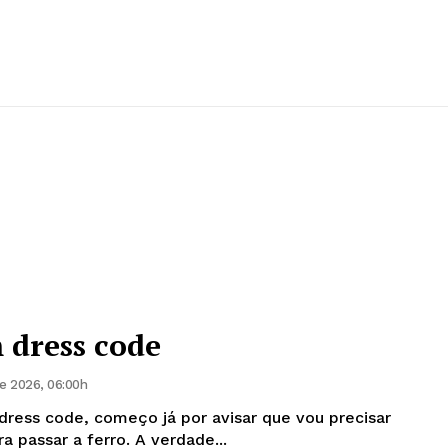
 dress code
e 2026, 06:00h
dress code, começo já por avisar que vou precisar
de mais um inferno só para passar a ferro. A verdade...