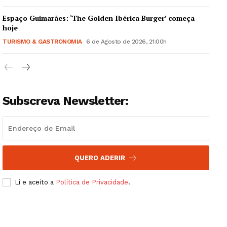
Institucional
Espaço Guimarães: ‘The Golden Ibérica Burger’ começa
hoje
Artigos
TURISMO & GASTRONOMIA
6 de Agosto de 2026, 21:00h
Edição Digital
Europa
Grande Entrevista
Publicidade
Subscreva Newsletter:
Quero ser Assinante
QUERO ADERIR
Li e aceito a
Política de Privacidade
.