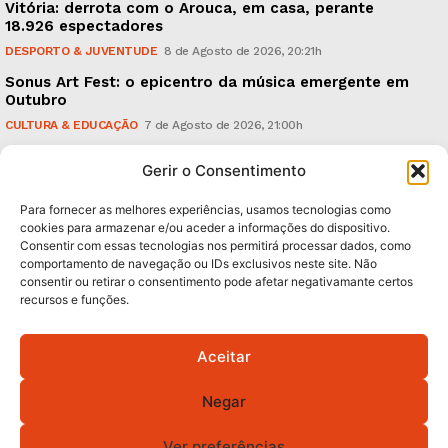
Vitória: derrota com o Arouca, em casa, perante
18.926 espectadores
DESPORTO & JUVENTUDE
8 de Agosto de 2026, 20:21h
Sonus Art Fest: o epicentro da música emergente em
Outubro
CULTURA & EDUCAÇÃO
7 de Agosto de 2026, 21:00h
Tiago Margarido: a prioridade “é reavivar a mística
Gerir o Consentimento
do Vitória”
DESPORTO & JUVENTUDE
7 de Agosto de 2026, 15:24h
Para fornecer as melhores experiências, usamos tecnologias como
cookies para armazenar e/ou aceder a informações do dispositivo.
Consentir com essas tecnologias nos permitirá processar dados, como
Subscreva Newsletter:
comportamento de navegação ou IDs exclusivos neste site. Não
consentir ou retirar o consentimento pode afetar negativamante certos
recursos e funções.
Aceitar
QUERO ADERIR
Negar
Li e aceito a
Política de Privacidade
.
Ver preferências