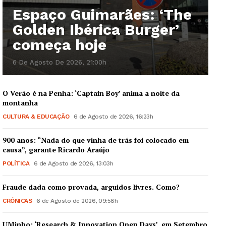
Espaço Guimarães: ‘The
Golden Ibérica Burger’
Guimarães, agora!
começa hoje
SUBSCREVA JÁ!
6 De Agosto De 2026, 21:00h
O Verão é na Penha: ‘Captain Boy’ anima a noite da
montanha
Institucional
CULTURA & EDUCAÇÃO
6 de Agosto de 2026, 16:23h
Artigos
900 anos: “Nada do que vinha de trás foi colocado em
Edição Digital
causa”, garante Ricardo Araújo
Europa
POLÍTICA
6 de Agosto de 2026, 13:03h
Grande Entrevista
Fraude dada como provada, arguidos livres. Como?
Publicidade
CRÓNICAS
6 de Agosto de 2026, 09:58h
Quero ser Assinante
UMinho: ‘Research & Innovation Open Days’, em Setembro