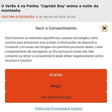
O Verão é na Penha: ‘Captain Boy’ anima a noite da
montanha
CULTURA & EDUCAÇÃO
6 de Agosto de 2026, 16:23h
900 anos: “Nada do que vinha de trás foi colocado
Gerir o Consentimento
em causa”, garante Ricardo Araújo
POLÍTICA
6 de Agosto de 2026, 13:03h
Para fornecer as melhores experiências, usamos tecnologias como
cookies para armazenar e/ou aceder a informações do dispositivo.
Consentir com essas tecnologias nos permitirá processar dados, como
Subscreva Newsletter:
comportamento de navegação ou IDs exclusivos neste site. Não
consentir ou retirar o consentimento pode afetar negativamante certos
recursos e funções.
Aceitar
QUERO ADERIR
Negar
Li e aceito a
Política de Privacidade
.
Ver preferências
Política de Privacidade & Cookies
© 2026 GA! Todos os direitos reservados.