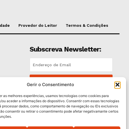
idade
Provedor do Leitor
Termos & Condições
Subscreva Newsletter:
QUERO ADERIR
es
Gerir o Consentimento
Li e aceito a
Política de Privacidade
.
er as melhores experiências, usamos tecnologias como cookies para
/ou aceder a informações do dispositivo. Consentir com essas tecnologias
rá processar dados, como comportamento de navegação ou IDs exclusivos
Não consentir ou retirar o consentimento pode afetar negativamante certos
funções.