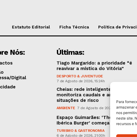
Estatuto Editorial
Ficha Técnica
Política de Privac
re Nós:
Últimas:
actos
Tiago Margarido: a prioridade “é
reavivar a mística do Vitória”
ão
DESPORTO & JUVENTUDE
essa/Digital
7 de Agosto de 2026, 15:24h
icidade
Cheias: rede inteligente de sensor
monitoriza caudais e antecipa
situações de risco
Para fornec
armazenar e
AMBIENTE
7 de Agosto de 2026, 12:19h
nos permiti
Espaço Guimarães: ‘The Golden
neste site. 
Ibérica Burger’ começa hoje
recursos e 
TURISMO & GASTRONOMIA
6 de Agosto de 2026, 21:00h