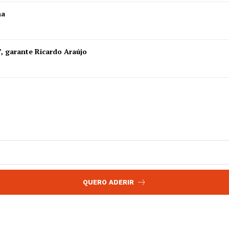
 agora!
ha
Edição Digital
Europa
A JÁ!
Grande Entrevista
”, garante Ricardo Araújo
Publicidade
Quero ser Assinante
QUERO ADERIR