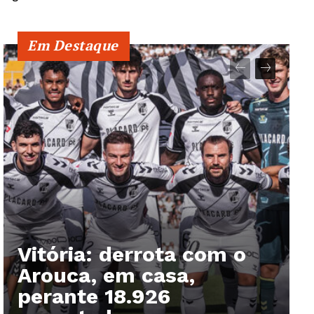
Em Destaque
Vitória: derrota com o
Guimarães, agora!
Arouca, em casa,
perante 18.926
SUBSCREVA JÁ!