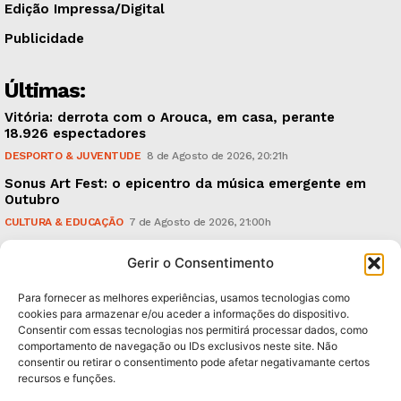
Edição Impressa/Digital
Publicidade
Últimas:
Vitória: derrota com o Arouca, em casa, perante
18.926 espectadores
DESPORTO & JUVENTUDE
8 de Agosto de 2026, 20:21h
Sonus Art Fest: o epicentro da música emergente em
Outubro
CULTURA & EDUCAÇÃO
7 de Agosto de 2026, 21:00h
Tiago Margarido: a prioridade “é reavivar a mística
Gerir o Consentimento
do Vitória”
DESPORTO & JUVENTUDE
7 de Agosto de 2026, 15:24h
Para fornecer as melhores experiências, usamos tecnologias como
cookies para armazenar e/ou aceder a informações do dispositivo.
Consentir com essas tecnologias nos permitirá processar dados, como
Subscreva Newsletter:
comportamento de navegação ou IDs exclusivos neste site. Não
consentir ou retirar o consentimento pode afetar negativamante certos
recursos e funções.