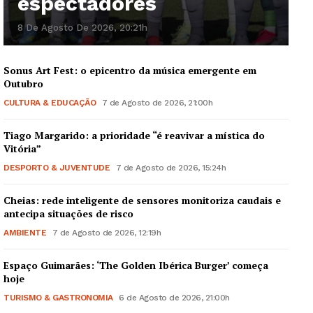
espectadores
8 De Agosto De 2026, 20:21h
Institucional
Sonus Art Fest: o epicentro da música emergente em
Outubro
Artigos
CULTURA & EDUCAÇÃO
7 de Agosto de 2026, 21:00h
Edição Digital
Europa
Tiago Margarido: a prioridade “é reavivar a mística do
Vitória”
Grande Entrevista
DESPORTO & JUVENTUDE
7 de Agosto de 2026, 15:24h
Publicidade
Quero ser Assinante
Cheias: rede inteligente de sensores monitoriza caudais e
antecipa situações de risco
AMBIENTE
7 de Agosto de 2026, 12:19h
Espaço Guimarães: ‘The Golden Ibérica Burger’ começa
hoje
TURISMO & GASTRONOMIA
6 de Agosto de 2026, 21:00h