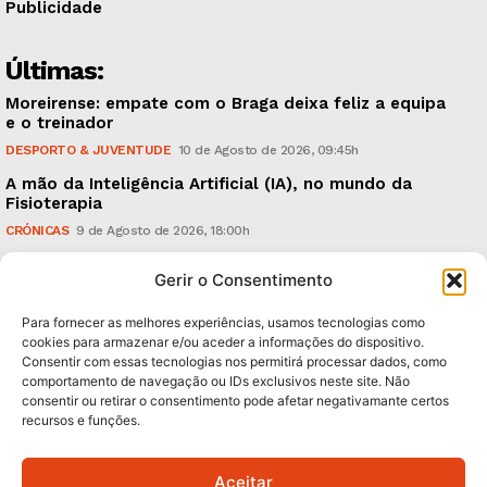
Publicidade
Últimas:
Moreirense: empate com o Braga deixa feliz a equipa
e o treinador
DESPORTO & JUVENTUDE
10 de Agosto de 2026, 09:45h
A mão da Inteligência Artificial (IA), no mundo da
Fisioterapia
CRÓNICAS
9 de Agosto de 2026, 18:00h
Vitória: derrota com o Arouca, em casa, perante
Gerir o Consentimento
18.926 espectadores
DESPORTO & JUVENTUDE
8 de Agosto de 2026, 20:21h
Para fornecer as melhores experiências, usamos tecnologias como
cookies para armazenar e/ou aceder a informações do dispositivo.
Consentir com essas tecnologias nos permitirá processar dados, como
Subscreva Newsletter:
comportamento de navegação ou IDs exclusivos neste site. Não
consentir ou retirar o consentimento pode afetar negativamante certos
recursos e funções.
Aceitar