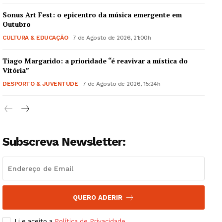
Sonus Art Fest: o epicentro da música emergente em
Outubro
CULTURA & EDUCAÇÃO
7 de Agosto de 2026, 21:00h
Tiago Margarido: a prioridade “é reavivar a mística do
Guimarães, agora!
Vitória”
DESPORTO & JUVENTUDE
7 de Agosto de 2026, 15:24h
SUBSCREVA JÁ!
Subscreva Newsletter:
Institucional
Artigos
Edição Digital
Europa
QUERO ADERIR
Grande Entrevista
Li e aceito a
Política de Privacidade
.