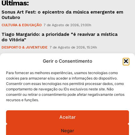
Últimas:
Sonus Art Fest: o epicentro da música emergente em
Outubro
CULTURA & EDUCAÇÃO
7 de Agosto de 2026, 21:00h
Tiago Margarido: a prioridade “é reavivar a mística
do Vitória”
DESPORTO & JUVENTUDE
7 de Agosto de 2026, 15:24h
Cheias: rede inteligente de sensores monitoriza
Gerir o Consentimento
caudais e antecipa situações de risco
AMBIENTE
7 de Agosto de 2026, 12:19h
Para fornecer as melhores experiências, usamos tecnologias como
cookies para armazenar e/ou aceder a informações do dispositivo.
Consentir com essas tecnologias nos permitirá processar dados, como
Subscreva Newsletter:
comportamento de navegação ou IDs exclusivos neste site. Não
consentir ou retirar o consentimento pode afetar negativamante certos
recursos e funções.
Aceitar
QUERO ADERIR
Negar
Li e aceito a
Política de Privacidade
.