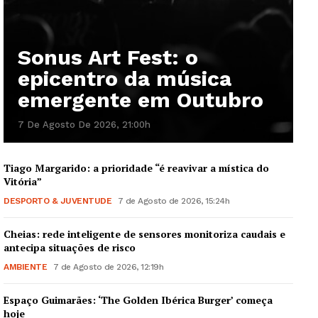
Sonus Art Fest: o
epicentro da música
Guimarães, agora!
emergente em Outubro
SUBSCREVA JÁ!
7 De Agosto De 2026, 21:00h
Tiago Margarido: a prioridade “é reavivar a mística do
Institucional
Vitória”
DESPORTO & JUVENTUDE
7 de Agosto de 2026, 15:24h
Artigos
Cheias: rede inteligente de sensores monitoriza caudais e
Edição Digital
antecipa situações de risco
Europa
AMBIENTE
7 de Agosto de 2026, 12:19h
Grande Entrevista
Espaço Guimarães: ‘The Golden Ibérica Burger’ começa
Publicidade
hoje