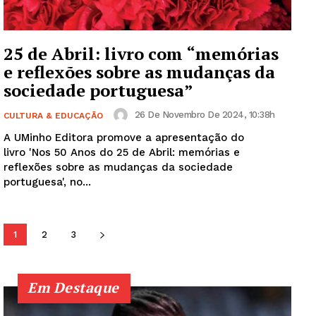
SUBSCREVA JÁ!
25 de Abril: livro com “memórias
e reflexões sobre as mudanças da
sociedade portuguesa”
Institucional
26 De Novembro De 2024, 10:38h
CULTURA & EDUCAÇÃO
Artigos
A UMinho Editora promove a apresentação do
livro 'Nos 50 Anos do 25 de Abril: memórias e
Edição Digital
reflexões sobre as mudanças da sociedade
Europa
portuguesa', no...
Grande Entrevista
Publicidade
1
2
3
Quero ser Assinante
Em Destaque