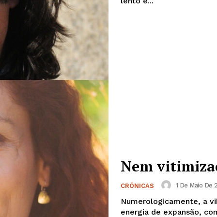
lento e...
Institucional
Nem vitimiza
Artigos
1 De Maio De 2
CRÓNICAS
 agora!
Edição Digital
Numerologicamente, a vib
energia de expansão, com
Europa