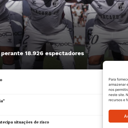
, perante 18.926 espectadores
ro
Para fornec
armazenar e
nos permiti
neste site. 
recursos e 
ia”
A
tecipa situações de risco