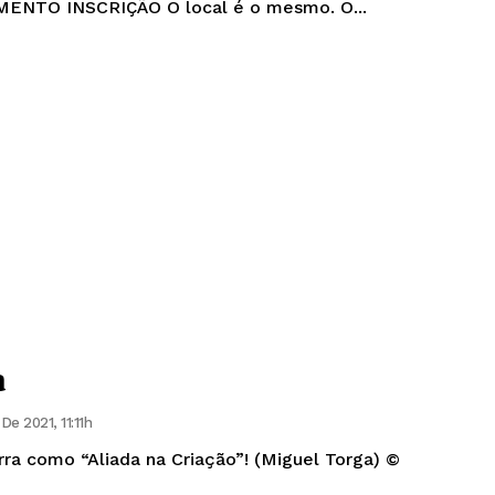
7 e 10 de Julho. REGULAMENTO INSCRIÇÃO O local é o mesmo. O...
a
De 2021, 11:11h
erra como “Aliada na Criação”! (Miguel Torga) ©