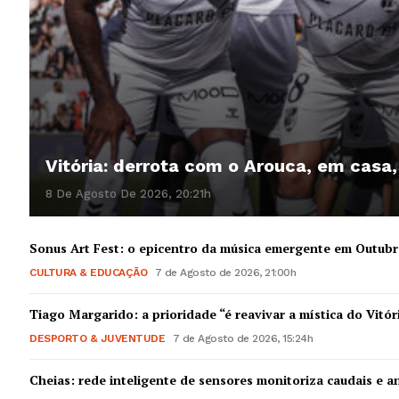
Vitória: derrota com o Arouca, em casa
8 De Agosto De 2026, 20:21h
Sonus Art Fest: o epicentro da música emergente em Outub
CULTURA & EDUCAÇÃO
7 de Agosto de 2026, 21:00h
Tiago Margarido: a prioridade “é reavivar a mística do Vitór
DESPORTO & JUVENTUDE
7 de Agosto de 2026, 15:24h
Cheias: rede inteligente de sensores monitoriza caudais e an