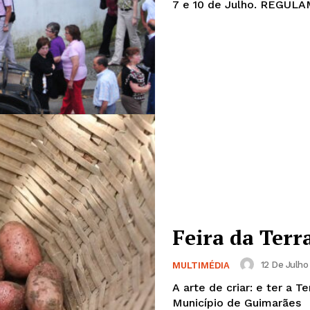
Europa
A JÁ!
Grande Entrevista
Publicidade
Quero ser Assinante
Feira da Terr
12 De Julho 
MULTIMÉDIA
A arte de criar: e ter a T
Município de Guimarães