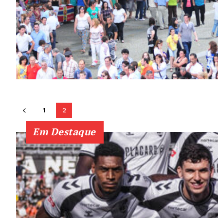
1
2
Em Destaque