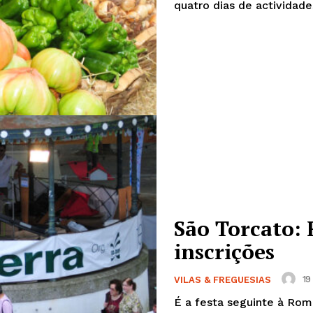
quatro dias de actividade
São Torcato: 
inscrições
Institucional
19
VILAS & FREGUESIAS
Artigos
É a festa seguinte à Rom
 agora!
Edição Digital