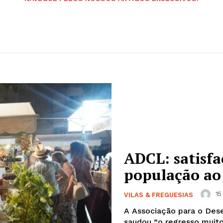
ADCL: satisf
população ao 
15
VILAS & FREGUESIAS
A Associação para o Des
saudou “o regresso muit