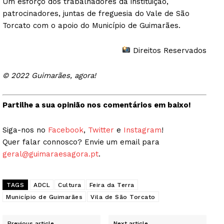
Um esforço dos trabalhadores da instituição,
patrocinadores, juntas de freguesia do Vale de São
Torcato com o apoio do Município de Guimarães.
Direitos Reservados
© 2022 Guimarães, agora!
Partilhe a sua opinião nos comentários em baixo!
Siga-nos no
Facebook
,
Twitter
e
Instagram
!
Quer falar connosco? Envie um email para
geral@guimaraesagora.pt
.
TAGS
ADCL
Cultura
Feira da Terra
Guimarães, agora!
Município de Guimarães
Vila de São Torcato
SUBSCREVA JÁ!
Previous article
Next article