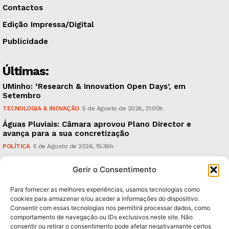
Contactos
Edição Impressa/Digital
Publicidade
Últimas:
UMinho: ‘Research & Innovation Open Days’, em
Setembro
TECNOLOGIA & INOVAÇÃO
5 de Agosto de 2026, 21:00h
Águas Pluviais: Câmara aprovou Plano Director e
avança para a sua concretização
POLÍTICA
5 de Agosto de 2026, 15:36h
Guimarães Clássico: um festival de música entre 10 e
Gerir o Consentimento
15 de Agosto
CULTURA & EDUCAÇÃO
5 de Agosto de 2026, 12:06h
Para fornecer as melhores experiências, usamos tecnologias como
cookies para armazenar e/ou aceder a informações do dispositivo.
Consentir com essas tecnologias nos permitirá processar dados, como
Subscreva Newsletter:
comportamento de navegação ou IDs exclusivos neste site. Não
consentir ou retirar o consentimento pode afetar negativamante certos