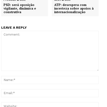
PSD: será oposição
ATP: desespera com
vigilante, dinâmica e
incerteza sobre apoios à
construtiva
internacionalização
Institucional
LEAVE A REPLY
Artigos
Edição Digital
Europa
Grande Entrevista
Publicidade
Quero ser Assinante
Comment:
Name
Email
Websi