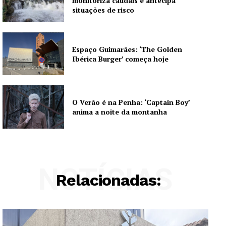
monitoriza caudais e antecipa
situações de risco
Espaço Guimarães: ‘The Golden
Ibérica Burger’ começa hoje
O Verão é na Penha: ‘Captain Boy’
anima a noite da montanha
NOTÍCIAS
Relacionadas: