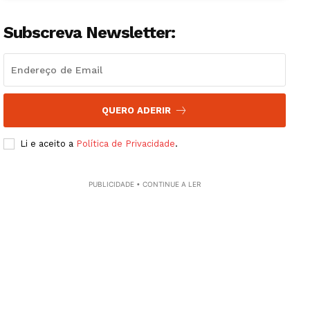
Artigos
Subscreva Newsletter:
Edição Digital
Europa
Grande Entrevista
Publicidade
QUERO ADERIR
Quero ser Assinante
Li e aceito a
Política de Privacidade
.
PUBLICIDADE • CONTINUE A LER