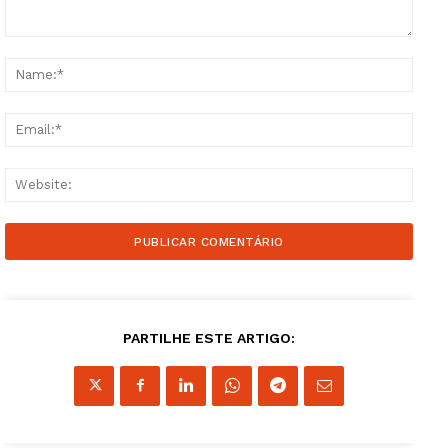
Comment:
Name
Email
Websi
Guimarães, agora!
SUBSCREVA JÁ!
PARTILHE ESTE ARTIGO:
Institucional