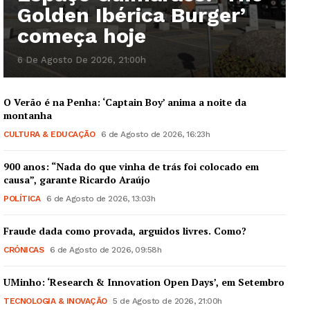
Golden Ibérica Burger’
Guimarães, agora!
começa hoje
6 De Agosto De 2026, 21:00h
SUBSCREVA JÁ!
O Verão é na Penha: ‘Captain Boy’ anima a noite da
montanha
Institucional
CULTURA & EDUCAÇÃO
6 de Agosto de 2026, 16:23h
900 anos: “Nada do que vinha de trás foi colocado em
Artigos
causa”, garante Ricardo Araújo
Edição Digital
POLÍTICA
6 de Agosto de 2026, 13:03h
Europa
Fraude dada como provada, arguidos livres. Como?
Grande Entrevista
CRÓNICAS
6 de Agosto de 2026, 09:58h
Publicidade
Quero ser Assinante
UMinho: ‘Research & Innovation Open Days’, em Setembro
TECNOLOGIA & INOVAÇÃO
5 de Agosto de 2026, 21:00h