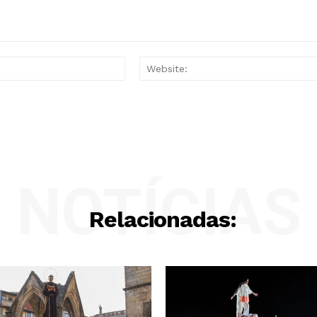
Email:*
NOTÍCIAS
Relacionadas: