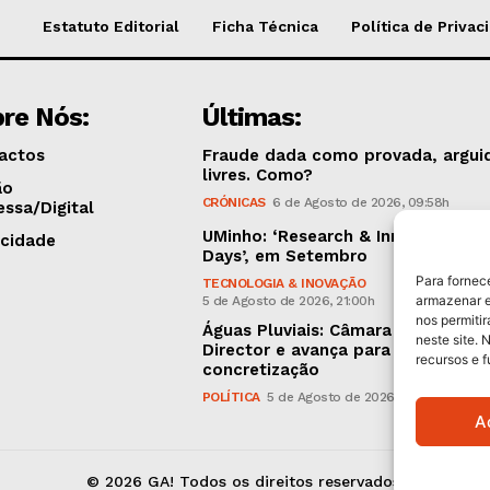
Estatuto Editorial
Ficha Técnica
Política de Privac
re Nós:
Últimas:
actos
Fraude dada como provada, argui
livres. Como?
ão
CRÓNICAS
6 de Agosto de 2026, 09:58h
essa/Digital
UMinho: ‘Research & Innovation O
icidade
Days’, em Setembro
Para fornec
TECNOLOGIA & INOVAÇÃO
armazenar e
5 de Agosto de 2026, 21:00h
nos permiti
Águas Pluviais: Câmara aprovou P
neste site. 
Director e avança para a sua
recursos e 
concretização
POLÍTICA
5 de Agosto de 2026, 15:36h
A
© 2026 GA! Todos os direitos reservados.