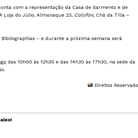
a conta com a representação da Casa de Sarmento e de
 A Loja do Júlio, Almanaque 23,
Colofón
, Chá da Tília –
 Bibliographias – e durante a próxima semana será
ngo
das 10h00 às 12h30 e das 14h30 às 17h30, na sede da
ão.
Direitos Reservad
Institucional
aixo!
Artigos
 agora!
Edição Digital