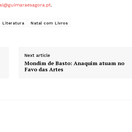
al@guimaraesagora.pt
.
Europa
A JÁ!
Grande Entrevista
Literatura
Natal com Livros
Publicidade
Quero ser Assinante
Next article
Mondim de Basto: Anaquim atuam no
Favo das Artes