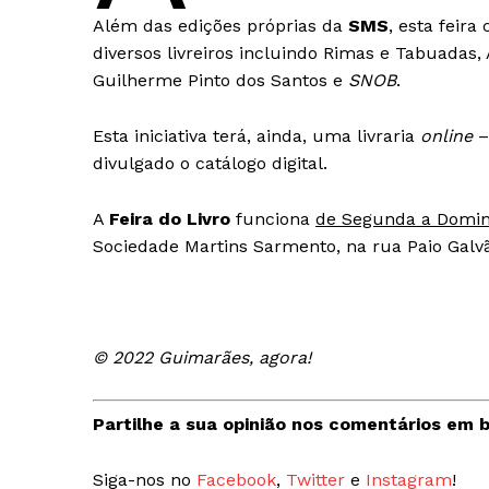
Além das edições próprias da
SMS
, esta feir
diversos livreiros incluindo Rimas e Tabuadas,
Guilherme Pinto dos Santos e
SNOB
.
Esta iniciativa terá, ainda, uma livraria
online
–
divulgado o catálogo digital.
A
Feira do Livro
funciona
de Segunda a Domi
Sociedade Martins Sarmento, na rua Paio Galv
© 2022 Guimarães, agora!
Partilhe a sua opinião nos comentários em b
Guimarães,
Siga-nos no
Facebook
,
Twitter
e
Instagram
!