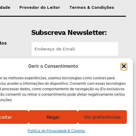
idade
Provedor do Leitor
Termos & Condições
Subscreva Newsletter:
dos
pen
Gerir o Consentimento
QUERO ADERIR
er as melhores experiências, usamos tecnologias como cookies para
Li e aceito a
Política de Privacidade
.
/ou aceder a informações do dispositivo. Consentir com essas tecnologias
rá processar dados, como comportamento de navegação ou IDs exclusivos
lano
Não consentir ou retirar o consentimento pode afetar negativamante certos
funções.
ceitar
Negar
Ver preferências
Política de Privacidade & Cookies