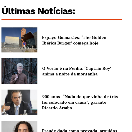
Guimarães, agora!
Últimas Notícias:
SUBSCREVA JÁ!
Espaço Guimarães: ‘The Golden
Ibérica Burger’ começa hoje
Institucional
Artigos
Edição Digital
O Verão é na Penha: ‘Captain Boy’
anima a noite da montanha
Europa
Grande Entrevista
Publicidade
900 anos: “Nada do que vinha de trás
foi colocado em causa”, garante
Quero ser Assinante
Ricardo Araújo
Fraude dada como provada, arguidos