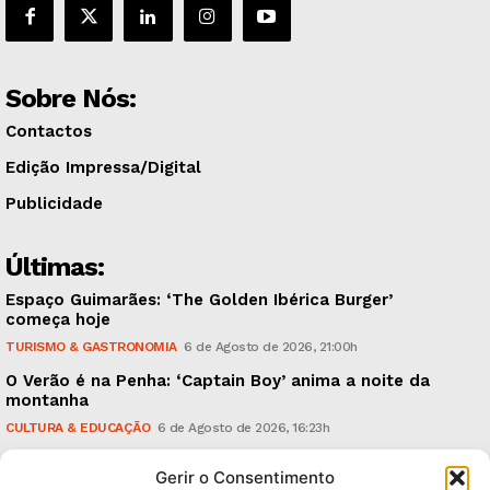
Sobre Nós:
Contactos
Edição Impressa/Digital
Publicidade
Últimas:
Espaço Guimarães: ‘The Golden Ibérica Burger’
começa hoje
TURISMO & GASTRONOMIA
6 de Agosto de 2026, 21:00h
O Verão é na Penha: ‘Captain Boy’ anima a noite da
montanha
CULTURA & EDUCAÇÃO
6 de Agosto de 2026, 16:23h
900 anos: “Nada do que vinha de trás foi colocado
Gerir o Consentimento
em causa”, garante Ricardo Araújo