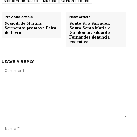
Mondim de Basto
Música
Orgulho Felino
Previous article
Next article
Sociedade Martins
Souto São Salvador,
Sarmento: promove Feira
Souto Santa Maria e
do Livro
Gondomar: Eduardo
Fernandes denuncia
executivo
LEAVE A REPLY
Comment:
Name