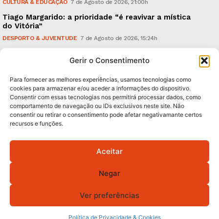
CULTURA & EDUCAÇÃO
7 de Agosto de 2026, 21:00h
Tiago Margarido: a prioridade “é reavivar a mística
do Vitória”
DESPORTO & JUVENTUDE
7 de Agosto de 2026, 15:24h
Cheias: rede inteligente de sensores monitoriza
Gerir o Consentimento
caudais e antecipa situações de risco
AMBIENTE
7 de Agosto de 2026, 12:19h
Para fornecer as melhores experiências, usamos tecnologias como
cookies para armazenar e/ou aceder a informações do dispositivo.
Consentir com essas tecnologias nos permitirá processar dados, como
Subscreva Newsletter:
comportamento de navegação ou IDs exclusivos neste site. Não
consentir ou retirar o consentimento pode afetar negativamante certos
recursos e funções.
Aceitar
QUERO ADERIR
Negar
Li e aceito a
Política de Privacidade
.
Ver preferências
© 2026 GA! Todos os direitos reservados.
Política de Privacidade & Cookies