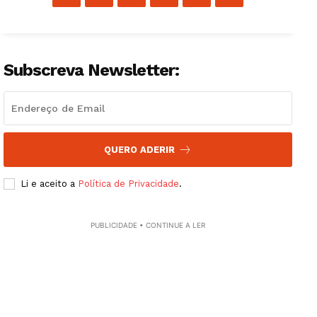
Institucional
Artigos
Edição Digital
Subscreva Newsletter:
Europa
Grande Entrevista
Publicidade
Quero ser Assinante
QUERO ADERIR
Li e aceito a
Política de Privacidade
.
PUBLICIDADE • CONTINUE A LER