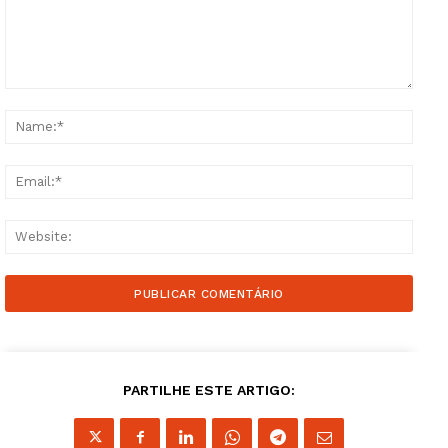
Comment:
Name
Email
Websi
Guimarães, agora!
SUBSCREVA JÁ!
PARTILHE ESTE ARTIGO: