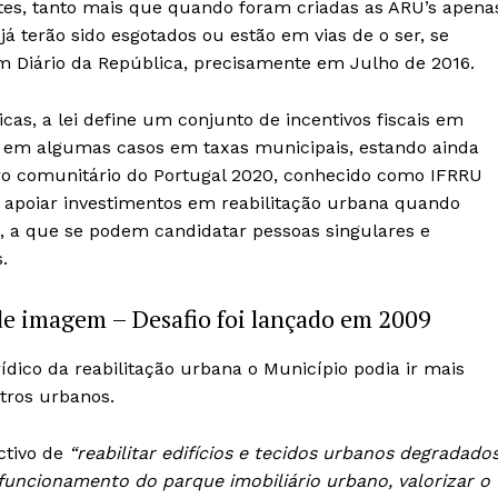
es, tanto mais que quando foram criadas as ARU’s apena
á terão sido esgotados ou estão em vias de o ser, se
 Diário da República, precisamente em Julho de 2016.
as, a lei define um conjunto de incentivos fiscais em
 e em algumas casos em taxas municipais, estando ainda
o comunitário do Portugal 2020, conhecido como IFRRU
 apoiar investimentos em reabilitação urbana quando
s, a que se podem candidatar pessoas singulares e
.
de imagem – Desafio foi lançado em 2009
ico da reabilitação urbana o Município podia ir mais
Institucional
tros urbanos.
Artigos
ctivo de
“reabilitar edifícios e tecidos urbanos degradados
 agora!
Edição Digital
funcionamento do parque imobiliário urbano, valorizar o