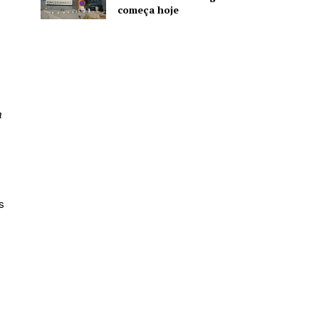
começa hoje
a
s