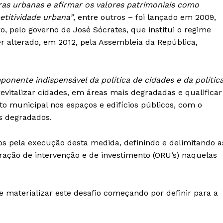
Europa
ras urbanas e afirmar os valores patrimoniais como
A JÁ!
etitividade urbana”
, entre outros – foi lançado em 2009,
Grande Entrevista
o, pelo governo de José Sócrates, que institui o regime
Publicidade
ser alterado, em 2012, pela Assembleia da República,
Quero ser Assinante
onente indispensável da política de cidades e da polític
 revitalizar cidades, em áreas mais degradadas e qualificar
to municipal nos espaços e edifícios públicos, com o
is degradados.
os pela execução desta medida, definindo e delimitando a
eração de intervenção e de investimento (ORU’s) naquelas
 materializar este desafio começando por definir para a