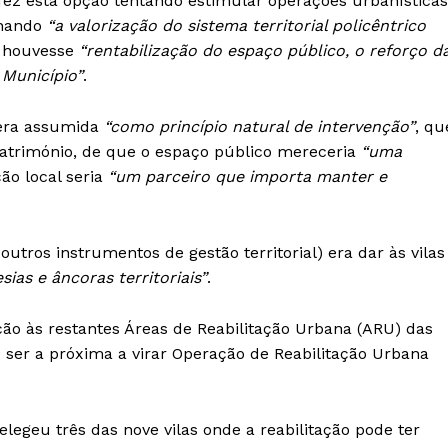
, fez esta opção tentando estimular operações urbanísticas
onando
“a valorização do sistema territorial policêntrico
 houvesse
“rentabilização do espaço público, o reforço d
Município”
.
 era assumida
“como princípio natural de intervenção”
, qu
atrimónio, de que o espaço público mereceria
“uma
ão local seria
“um parceiro que importa manter e
 outros instrumentos de gestão territorial) era dar às vilas
ias e âncoras territoriais”
.
ção às restantes Áreas de Reabilitação Urbana (ARU) das
e ser a próxima a virar Operação de Reabilitação Urbana
legeu três das nove vilas onde a reabilitação pode ter