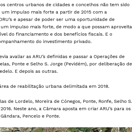
os centros urbanos de cidades e concelhos não tem sido
 um impulso mais forte a partir de 2015 com a
 ORU’s e apesar de poder ser uma oportunidade de
de um impulso mais forte, de modo a que possam aproveita
vel do financiamento e dos benefícios fiscais. E o
companhamento do investimento privado.
via avaliar as ARU’s definidas e passar a Operações de
delas, Ponte e Selho S. Jorge (Pevidém), por deliberação de
edelo. E depois as outras.
rea de reabilitação urbana delimitada em 2018.
as de Lordelo, Moreira de Cónegos, Ponte, Ronfe, Selho S
e 2016. Neste ano, a Câmara aposta em criar ARU’s para os
, Gândara, Pencelo e Ponte.