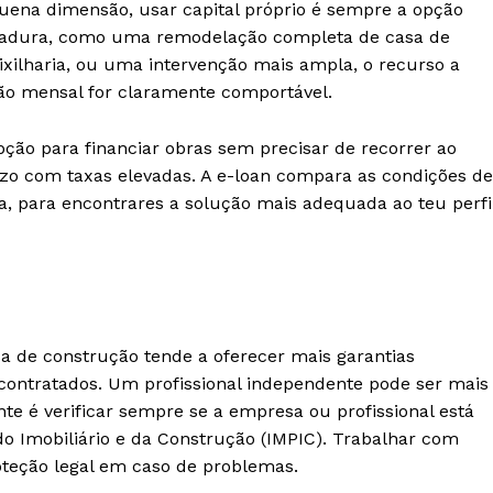
quena dimensão, usar capital próprio é sempre a opção
Europa
A JÁ!
rgadura, como uma remodelação completa de casa de
Grande Entrevista
ixilharia, ou uma intervenção mais ampla, o recurso a
Publicidade
ção mensal for claramente comportável.
Quero ser Assinante
ão para financiar obras sem precisar de recorrer ao
azo com taxas elevadas. A e-loan compara as condições de
ita, para encontrares a solução mais adequada ao teu perfi
de construção tende a oferecer mais garantias
bcontratados. Um profissional independente pode ser mais
te é verificar sempre se a empresa ou profissional está
do Imobiliário e da Construção (IMPIC). Trabalhar com
roteção legal em caso de problemas.