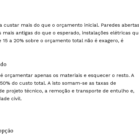
 custar mais do que o orçamento inicial. Paredes aberta
mais antigas do que o esperado, instalações elétricas qu
15 a 20% sobre o orçamento total não é exagero, é
udo
 orçamentar apenas os materiais e esquecer o resto. A
0% do custo total. A isto somam-se as taxas de
e projeto técnico, a remoção e transporte de entulho e,
de civil.
Institucional
Artigos
 agora!
 opção
Edição Digital