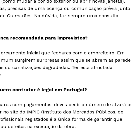
a (como mudar a cor do exterior ou abrir novas janelas),
ras, precisas de uma licença ou comunicação prévia junto
de Guimarães. Na dúvida, faz sempre uma consulta
ança recomendada para imprevistos?
 orçamento inicial que fechares com o empreiteiro. Em
o comum surgirem surpresas assim que se abrem as parede
tas ou canalizações degradadas. Ter esta almofada
o.
quero contratar é legal em Portugal?
nçares com pagamentos, deves pedir o número de alvará o
r no site do IMPIC (Instituto dos Mercados Públicos, do
ofissionais registados é a única forma de garantir que
 ou defeitos na execução da obra.