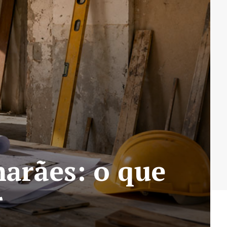
arães: o que
r