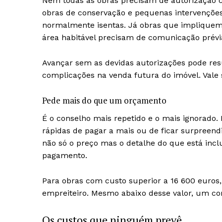
Nem todas as obras precisam de autorização c
obras de conservação e pequenas intervenções 
normalmente isentas. Já obras que impliquem 
área habitável precisam de comunicação prévi
Avançar sem as devidas autorizações pode res
complicações na venda futura do imóvel. Vale
Pede mais do que um orçamento
É o conselho mais repetido e o mais ignorad
rápidas de pagar a mais ou de ficar surpreend
não só o preço mas o detalhe do que está inclu
pagamento.
Para obras com custo superior a 16 600 euros
empreiteiro. Mesmo abaixo desse valor, um cont
Os custos que ninguém prevê