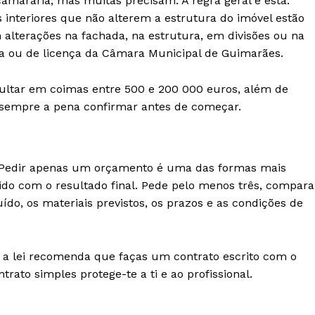
amarária, mas muitas precisam. A regra geral é esta:
interiores que não alterem a estrutura do imóvel estão
alterações na fachada, na estrutura, em divisões ou na
a ou de licença da Câmara Municipal de Guimarães.
ultar em coimas entre 500 e 200 000 euros, além de
 sempre a pena confirmar antes de começar.
o. Pedir apenas um orçamento é uma das formas mais
ido com o resultado final. Pede pelo menos três, compara
ído, os materiais previstos, os prazos e as condições de
, a lei recomenda que faças um contrato escrito com o
rato simples protege-te a ti e ao profissional.