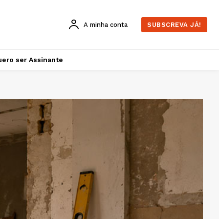
A minha conta
SUBSCREVA JÁ!
ero ser Assinante