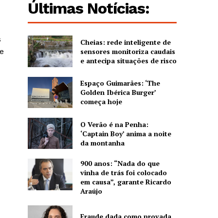
Últimas Notícias:
s
Cheias: rede inteligente de
sensores monitoriza caudais
e
e antecipa situações de risco
Espaço Guimarães: ‘The
Golden Ibérica Burger’
começa hoje
O Verão é na Penha:
‘Captain Boy’ anima a noite
da montanha
900 anos: “Nada do que
vinha de trás foi colocado
em causa”, garante Ricardo
Araújo
Fraude dada como provada,