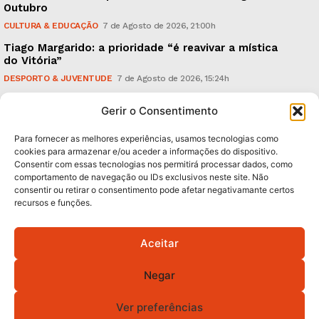
Outubro
CULTURA & EDUCAÇÃO
7 de Agosto de 2026, 21:00h
Tiago Margarido: a prioridade “é reavivar a mística
do Vitória”
DESPORTO & JUVENTUDE
7 de Agosto de 2026, 15:24h
Cheias: rede inteligente de sensores monitoriza
Gerir o Consentimento
caudais e antecipa situações de risco
AMBIENTE
7 de Agosto de 2026, 12:19h
Para fornecer as melhores experiências, usamos tecnologias como
cookies para armazenar e/ou aceder a informações do dispositivo.
Consentir com essas tecnologias nos permitirá processar dados, como
Subscreva Newsletter:
comportamento de navegação ou IDs exclusivos neste site. Não
consentir ou retirar o consentimento pode afetar negativamante certos
recursos e funções.
Aceitar
QUERO ADERIR
Negar
Li e aceito a
Política de Privacidade
.
Ver preferências