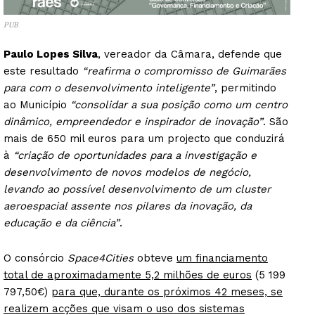
PUB
Paulo Lopes Silva
, vereador da Câmara, defende que
este resultado
“reafirma o compromisso de Guimarães
para com o desenvolvimento inteligente”
, permitindo
ao Município
“consolidar a sua posição como um centro
dinâmico, empreendedor e inspirador de inovação”
. São
mais de 650 mil euros para um projecto que conduzirá
à
“criação de oportunidades para a investigação e
desenvolvimento de novos modelos de negócio,
levando ao possível desenvolvimento de um cluster
aeroespacial assente nos pilares da inovação, da
educação e da ciência”
.
O consórcio
Space4Cities
obteve
um financiamento
total de aproximadamente 5,2 milhões de euros
(5 199
797,50€)
para que, durante os próximos 42 meses, se
realizem acções que visam o uso dos sistemas