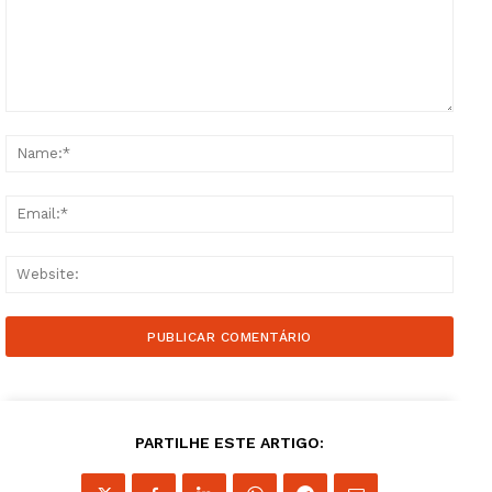
Comment:
Name
Email
Websi
PARTILHE ESTE ARTIGO: