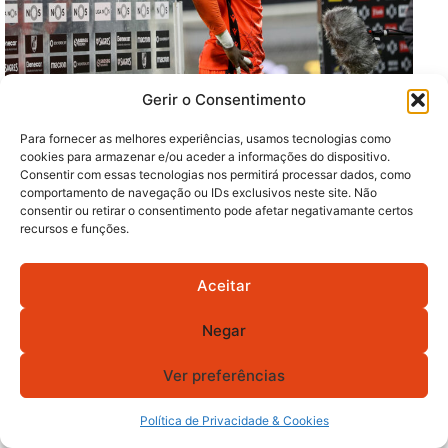
Gerir o Consentimento
© Marco Jacobeu
Para fornecer as melhores experiências, usamos tecnologias como
cookies para armazenar e/ou aceder a informações do dispositivo.
Guimarães não teme idolatrar um jovem de cor negra
Consentir com essas tecnologias nos permitirá processar dados, como
porque não é racista, nem há por aí movimentos que o
comportamento de navegação ou IDs exclusivos neste site. Não
consentir ou retirar o consentimento pode afetar negativamante certos
sejam. Por isso, Bruno Varela bem podia ser convidado
recursos e funções.
para um almoço ou um jantar, em qualquer casa de
família de vitorianos e vimaranenses. E certamente
Aceitar
teria aceite o convite porque se tornou na estrela da
companhia.
Negar
Ver preferências
Política de Privacidade & Cookies