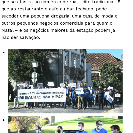
que se alastra ao comércio de rua – dito tradicional. É
que ao restaurante e café ou bar fechado, pode
Artigos
suceder uma pequena drogaria, uma casa de moda e
Edição Digital
outros pequenos negócios comerciais para quem o
Europa
Natal – e os negócios maiores da estação podem já
Grande Entrevista
não ser salvação.
Publicidade
Quero ser Assinante