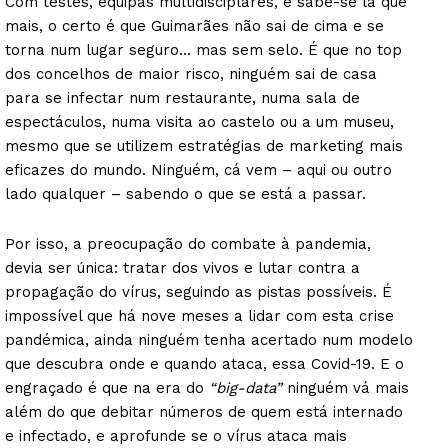
Com testes, equipas multidisciplares, e sabe-se lá que
mais, o certo é que Guimarães não sai de cima e se
torna num lugar seguro… mas sem selo. É que no top
dos concelhos de maior risco, ninguém sai de casa
para se infectar num restaurante, numa sala de
espectáculos, numa visita ao castelo ou a um museu,
mesmo que se utilizem estratégias de marketing mais
eficazes do mundo. Ninguém, cá vem – aqui ou outro
lado qualquer – sabendo o que se está a passar.
Por isso, a preocupação do combate à pandemia,
devia ser única: tratar dos vivos e lutar contra a
propagação do vírus, seguindo as pistas possíveis. É
impossível que há nove meses a lidar com esta crise
pandémica, ainda ninguém tenha acertado num modelo
que descubra onde e quando ataca, essa Covid-19. E o
engraçado é que na era do
“big-data”
ninguém vá mais
além do que debitar números de quem está internado
e infectado, e aprofunde se o vírus ataca mais