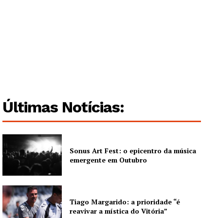
Guimarães, agora!
SUBSCREVA JÁ!
Últimas Notícias:
Institucional
Artigos
Sonus Art Fest: o epicentro da música
Edição Digital
emergente em Outubro
Europa
Grande Entrevista
Publicidade
Tiago Margarido: a prioridade “é
reavivar a mística do Vitória”
Quero ser Assinante