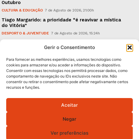
Outubro
CULTURA & EDUCAÇÃO
7 de Agosto de 2026, 21:00h
Tiago Margarido: a prioridade “é reavivar a mística
do Vitória”
DESPORTO & JUVENTUDE
7 de Agosto de 2026, 15:24h
Cheias: rede inteligente de sensores monitoriza
Gerir o Consentimento
caudais e antecipa situações de risco
AMBIENTE
7 de Agosto de 2026, 12:19h
Para fornecer as melhores experiências, usamos tecnologias como
cookies para armazenar e/ou aceder a informações do dispositivo.
Consentir com essas tecnologias nos permitirá processar dados, como
Subscreva Newsletter:
comportamento de navegação ou IDs exclusivos neste site. Não
consentir ou retirar o consentimento pode afetar negativamante certos
recursos e funções.
Aceitar
QUERO ADERIR
Negar
Li e aceito a
Política de Privacidade
.
Ver preferências