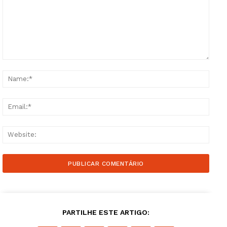
Comment:
Name
Email
Websi
PARTILHE ESTE ARTIGO: