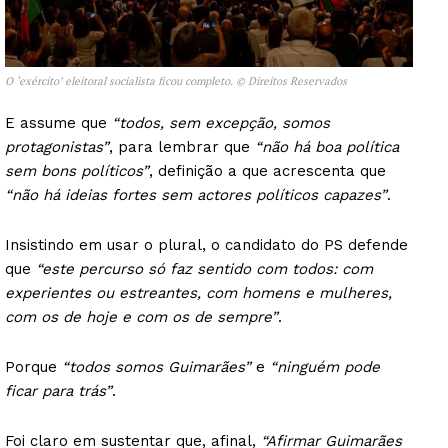
O ‘exército’ eleitoral socialista ficou completo. © Direitos Reservados
E assume que
“todos, sem excepção, somos
protagonistas”
, para lembrar que
“não há boa política
sem bons políticos”
, definição a que acrescenta que
“não há ideias fortes sem actores políticos capazes”
.
Insistindo em usar o plural, o candidato do PS defende
que
“este percurso só faz sentido com todos: com
experientes ou estreantes, com homens e mulheres,
com os de hoje e com os de sempre”
.
Porque
“todos somos Guimarães”
e
“ninguém pode
ficar para trás”
.
Foi claro em sustentar que, afinal,
“Afirmar Guimarães