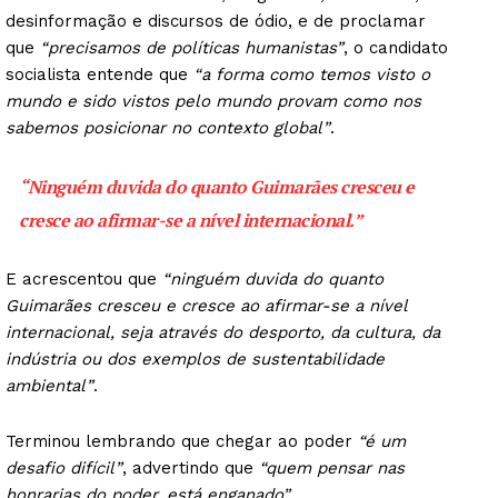
desinformação e discursos de ódio, e de proclamar
que
“precisamos de políticas humanistas”
, o candidato
socialista entende que
“a forma como temos visto o
mundo e sido vistos pelo mundo provam como nos
sabemos posicionar no contexto global”
.
“Ninguém duvida do quanto Guimarães cresceu e
cresce ao afirmar-se a nível internacional.”
Guimarães, agora!
E acrescentou que
“ninguém duvida do quanto
SUBSCREVA JÁ!
Guimarães cresceu e cresce ao afirmar-se a nível
internacional, seja através do desporto, da cultura, da
indústria ou dos exemplos de sustentabilidade
ambiental”
.
Institucional
Terminou lembrando que chegar ao poder
“é um
Artigos
desafio difícil”
, advertindo que
“quem pensar nas
honrarias do poder, está enganado”
.
Edição Digital