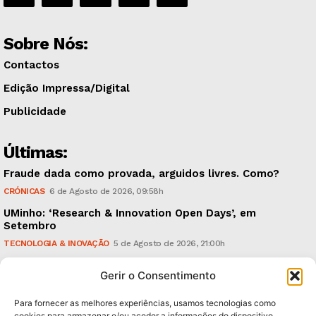
Sobre Nós:
Contactos
Edição Impressa/Digital
Publicidade
Últimas:
Fraude dada como provada, arguidos livres. Como?
CRÓNICAS
6 de Agosto de 2026, 09:58h
UMinho: ‘Research & Innovation Open Days’, em
Setembro
TECNOLOGIA & INOVAÇÃO
5 de Agosto de 2026, 21:00h
Águas Pluviais: Câmara aprovou Plano Director e
Gerir o Consentimento
avança para a sua concretização
POLÍTICA
5 de Agosto de 2026, 15:36h
Para fornecer as melhores experiências, usamos tecnologias como
cookies para armazenar e/ou aceder a informações do dispositivo.