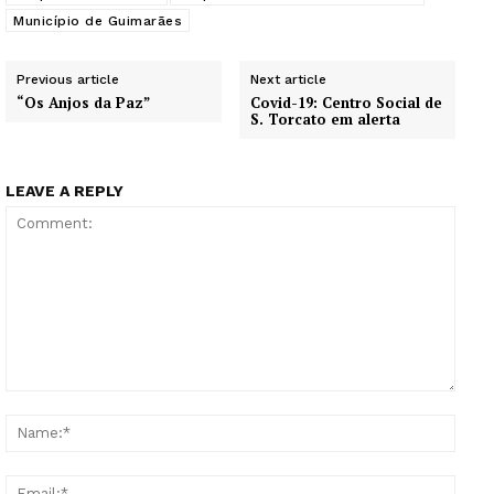
Município de Guimarães
Previous article
Next article
“Os Anjos da Paz”
Covid-19: Centro Social de
S. Torcato em alerta
LEAVE A REPLY
Comment:
Name
Guimarães, agora!
Email