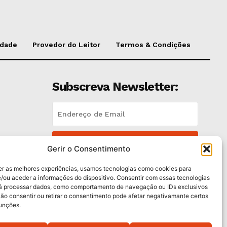
idade
Provedor do Leitor
Termos & Condições
Subscreva Newsletter:
QUERO ADERIR
Gerir o Consentimento
Li e aceito a
Política de Privacidade
.
er as melhores experiências, usamos tecnologias como cookies para
/ou aceder a informações do dispositivo. Consentir com essas tecnologias
rá processar dados, como comportamento de navegação ou IDs exclusivos
es
Não consentir ou retirar o consentimento pode afetar negativamante certos
funções.