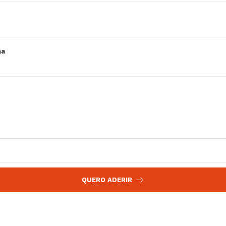
 agora!
Edição Digital
Europa
A JÁ!
Grande Entrevista
ha
Publicidade
Quero ser Assinante
QUERO ADERIR