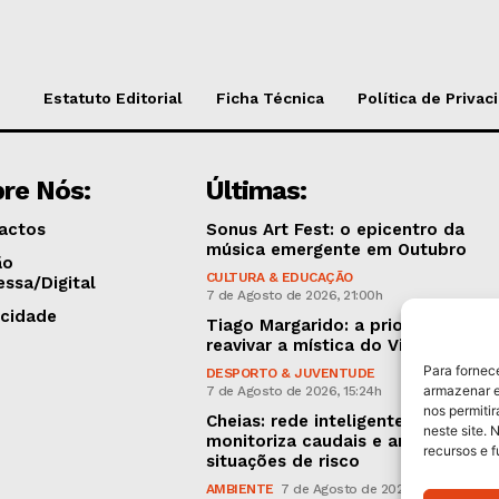
Estatuto Editorial
Ficha Técnica
Política de Privac
re Nós:
Últimas:
actos
Sonus Art Fest: o epicentro da
música emergente em Outubro
ão
CULTURA & EDUCAÇÃO
essa/Digital
7 de Agosto de 2026, 21:00h
icidade
Tiago Margarido: a prioridade “é
reavivar a mística do Vitória”
Para fornec
DESPORTO & JUVENTUDE
armazenar e
7 de Agosto de 2026, 15:24h
nos permiti
Cheias: rede inteligente de sensor
neste site. 
monitoriza caudais e antecipa
recursos e 
situações de risco
AMBIENTE
7 de Agosto de 2026, 12:19h