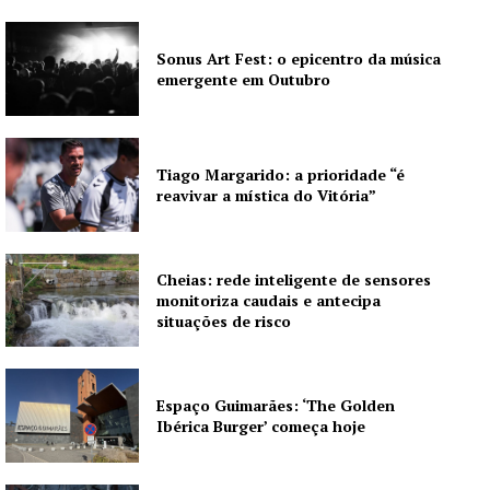
Sonus Art Fest: o epicentro da música
emergente em Outubro
Tiago Margarido: a prioridade “é
Guimarães, agora!
reavivar a mística do Vitória”
SUBSCREVA JÁ!
Cheias: rede inteligente de sensores
monitoriza caudais e antecipa
situações de risco
Institucional
Espaço Guimarães: ‘The Golden
Artigos
Ibérica Burger’ começa hoje
Edição Digital
Europa