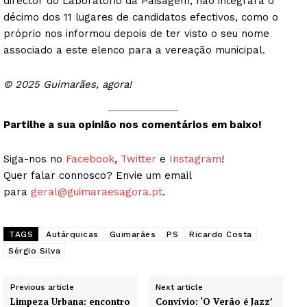
director do Laboratório da Paisagem, não integrará o
décimo dos 11 lugares de candidatos efectivos, como o
próprio nos informou depois de ter visto o seu nome
associado a este elenco para a vereação municipal.
© 2025 Guimarães, agora!
Partilhe a sua opinião nos comentários em baixo!
Siga-nos no
Facebook
,
Twitter
e
Instagram
!
Quer falar connosco? Envie um email
para
geral@guimaraesagora.pt
.
TAGS
Autárquicas
Guimarães
PS
Ricardo Costa
Sérgio Silva
Previous article
Next article
Limpeza Urbana: encontro
Convívio: ‘O Verão é Jazz’