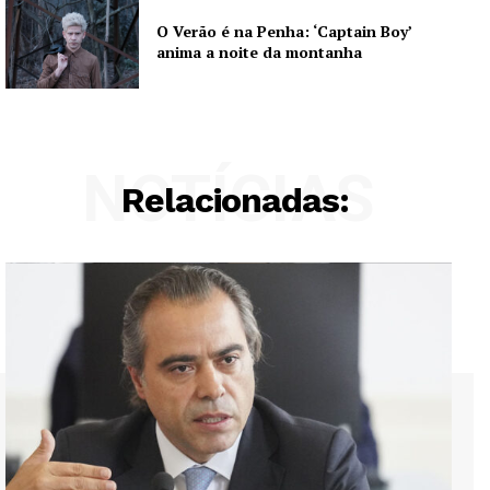
Grande Entrevista
O Verão é na Penha: ‘Captain Boy’
anima a noite da montanha
Publicidade
Quero ser Assinante
NOTÍCIAS
Relacionadas: