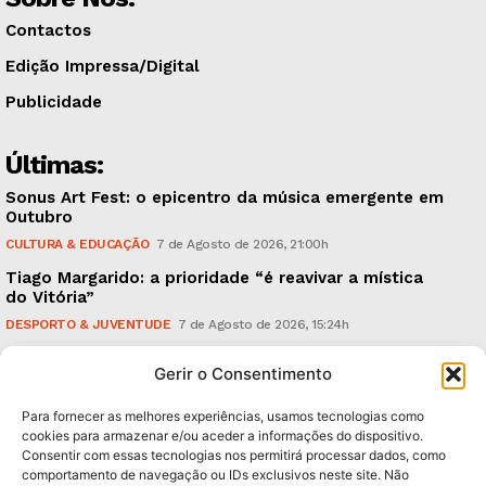
Contactos
Edição Impressa/Digital
Publicidade
Últimas:
Sonus Art Fest: o epicentro da música emergente em
Outubro
CULTURA & EDUCAÇÃO
7 de Agosto de 2026, 21:00h
Tiago Margarido: a prioridade “é reavivar a mística
do Vitória”
DESPORTO & JUVENTUDE
7 de Agosto de 2026, 15:24h
Cheias: rede inteligente de sensores monitoriza
Gerir o Consentimento
caudais e antecipa situações de risco
AMBIENTE
7 de Agosto de 2026, 12:19h
Para fornecer as melhores experiências, usamos tecnologias como
cookies para armazenar e/ou aceder a informações do dispositivo.
Consentir com essas tecnologias nos permitirá processar dados, como
Subscreva Newsletter:
comportamento de navegação ou IDs exclusivos neste site. Não