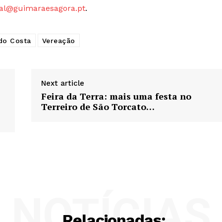
al@guimaraesagora.pt
.
do Costa
Vereação
Next article
Feira da Terra: mais uma festa no
Terreiro de São Torcato…
NOTÍCIAS
Relacionadas: