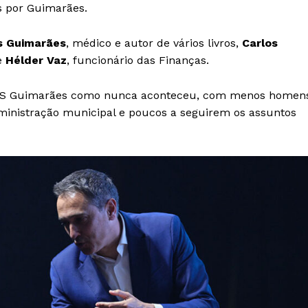
os por Guimarães.
s Guimarães
, médico e autor de vários livros,
Carlos
e
Hélder Vaz
, funcionário das Finanças.
no PS Guimarães como nunca aconteceu, com menos homen
inistração municipal e poucos a seguirem os assuntos
Institucional
Artigos
 agora!
Edição Digital