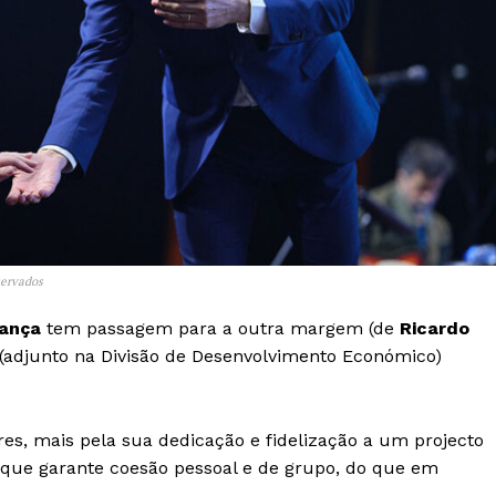
Europa
A JÁ!
Grande Entrevista
Publicidade
Quero ser Assinante
servados
ança
tem passagem para a outra margem (de
Ricardo
(adjunto na Divisão de Desenvolvimento Económico)
s, mais pela sua dedicação e fidelização a um projecto
que garante coesão pessoal e de grupo, do que em