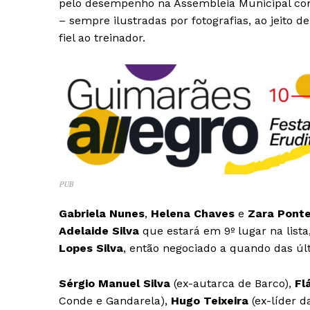
pelo desempenho na Assembleia Municipal com
– sempre ilustradas por fotografias, ao jeito 
fiel ao treinador.
PUB
Gabriela Nunes
,
Helena Chaves
e
Zara Pont
Adelaide Silva
que estará em 9º lugar na lista
Lopes Silva
, então negociado a quando das últ
Sérgio Manuel Silva
(ex-autarca de Barco),
Fl
Conde e Gandarela),
Hugo Teixeira
(ex-líder d