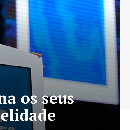
na os seus
delidade