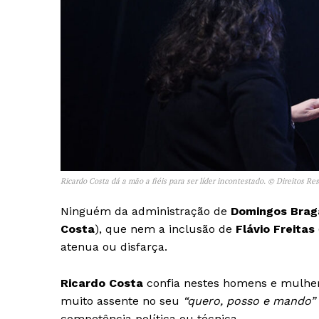
SUBSCREV
Ricardo Costa dá a mão a fiéis para ser líder incontestado. © Direitos Re
Ninguém da administração de
Domingos Brag
Costa
), que nem a inclusão de
Flávio Freitas
atenua ou disfarça.
Ricardo Costa
confia nestes homens e mulhere
muito assente no seu
“quero, posso e mando”
competência política ou técnica.