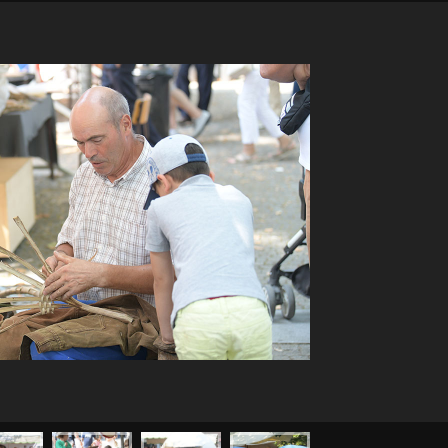
Institucional
Artigos
 agora!
Edição Digital
Europa
A JÁ!
Grande Entrevista
Publicidade