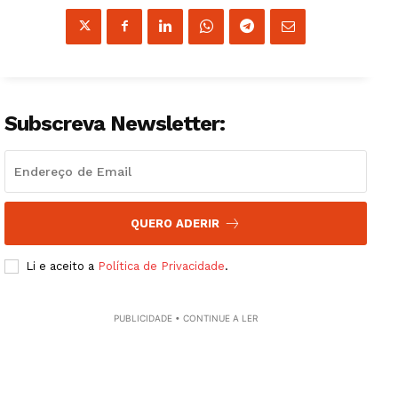
Guimarães, agora!
Subscreva Newsletter:
SUBSCREVA JÁ!
Institucional
QUERO ADERIR
Artigos
Li e aceito a
Política de Privacidade
.
Edição Digital
Europa
PUBLICIDADE • CONTINUE A LER
Grande Entrevista
Publicidade
Quero ser Assinante