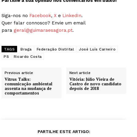
Partilhe a sua opinião nos comentários em baixo!
Siga-nos no
Facebook
,
X
e
LinkedIn
.
Quer falar connosco? Envie um email
para
geral@guimaraesagora.pt
.
TAGS
Braga
Federação Distrital
José Luís Carneiro
PS
Ricardo Costa
Previous article
Next article
Vitrus Talks:
Vitória: Júlio Vieira de
comunicação ambiental
Castro de novo candidato
assenta na mudança de
depois de 2018
comportamentos
PARTILHE ESTE ARTIGO: