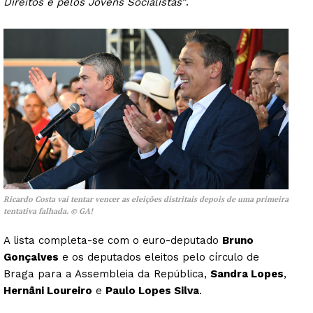
Direitos e pelos Jovens Socialistas”
.
Ricardo Costa vai tentar vencer as eleições distritais depois de uma primeira
tentativa falhada. © GA!
A lista completa-se com o euro-deputado
Bruno
Gonçalves
e os deputados eleitos pelo círculo de
Braga para a Assembleia da República,
Sandra Lopes
,
Hernâni Loureiro
e
Paulo Lopes Silva
.