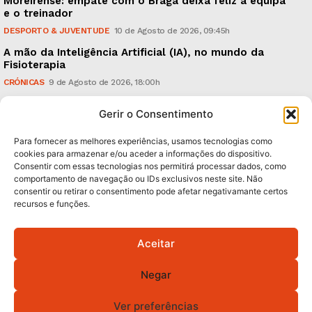
Moreirense: empate com o Braga deixa feliz a equipa
e o treinador
DESPORTO & JUVENTUDE
10 de Agosto de 2026, 09:45h
A mão da Inteligência Artificial (IA), no mundo da
Fisioterapia
CRÓNICAS
9 de Agosto de 2026, 18:00h
Vitória: derrota com o Arouca, em casa, perante
Gerir o Consentimento
18.926 espectadores
DESPORTO & JUVENTUDE
8 de Agosto de 2026, 20:21h
Para fornecer as melhores experiências, usamos tecnologias como
cookies para armazenar e/ou aceder a informações do dispositivo.
Consentir com essas tecnologias nos permitirá processar dados, como
Subscreva Newsletter:
comportamento de navegação ou IDs exclusivos neste site. Não
consentir ou retirar o consentimento pode afetar negativamante certos
recursos e funções.
Aceitar
QUERO ADERIR
Negar
Li e aceito a
Política de Privacidade
.
Ver preferências