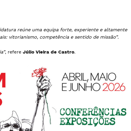
Europa
A JÁ!
Grande Entrevista
Publicidade
Quero ser Assinante
idatura reúne uma equipa forte, experiente e altamente
is: vitorianismo, competência e sentido de missão”
.
ia”
, refere
Júlio Vieira de Castro
.