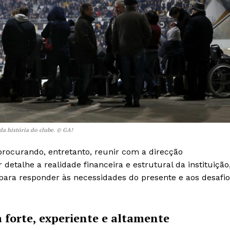
da história do clube. © GA!
procurando, entretanto, reunir com a direcção
etalhe a realidade financeira e estrutural da instituição
Institucional
para responder às necessidades do presente e aos desafio
Artigos
 agora!
 forte, experiente e altamente
Edição Digital