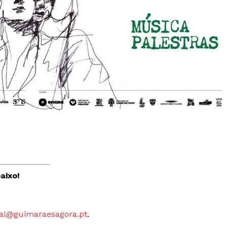
aixo!
al@guimaraesagora.pt
.