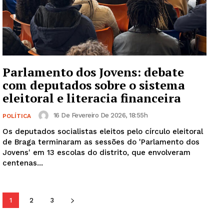
Guimarães, agora!
SUBSCREVA JÁ!
Parlamento dos Jovens: debate
com deputados sobre o sistema
Institucional
eleitoral e literacia financeira
Artigos
16 De Fevereiro De 2026, 18:55h
POLÍTICA
Edição Digital
Os deputados socialistas eleitos pelo círculo eleitoral
Europa
de Braga terminaram as sessões do 'Parlamento dos
Jovens' em 13 escolas do distrito, que envolveram
Grande Entrevista
centenas...
Publicidade
Quero ser Assinante
1
2
3