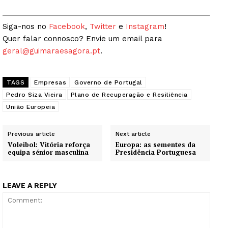
Siga-nos no
Facebook
,
Twitter
e
Instagram
!
Quer falar connosco? Envie um email para
geral@guimaraesagora.pt
.
TAGS
Empresas
Governo de Portugal
Pedro Siza Vieira
Plano de Recuperação e Resiliência
União Europeia
Previous article
Next article
Guimarães, agora!
Voleibol: Vitória reforça
Europa: as sementes da
equipa sénior masculina
Presidência Portuguesa
SUBSCREVA JÁ!
LEAVE A REPLY
Institucional