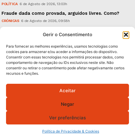
POLÍTICA
6 de Agosto de 2026, 13:03h
Fraude dada como provada, arguidos livres. Como?
CRÓNICAS
6 de Agosto de 2026, 09:58h
UMinho: ‘Research & Innovation Open Days’, em
Gerir o Consentimento
Setembro
TECNOLOGIA & INOVAÇÃO
5 de Agosto de 2026, 21:00h
Para fornecer as melhores experiências, usamos tecnologias como
cookies para armazenar e/ou aceder a informações do dispositivo.
Consentir com essas tecnologias nos permitirá processar dados, como
Subscreva Newsletter:
comportamento de navegação ou IDs exclusivos neste site. Não
consentir ou retirar o consentimento pode afetar negativamante certos
recursos e funções.
Aceitar
QUERO ADERIR
Negar
Li e aceito a
Política de Privacidade
.
Ver preferências
© 2026 GA! Todos os direitos reservados.
Política de Privacidade & Cookies