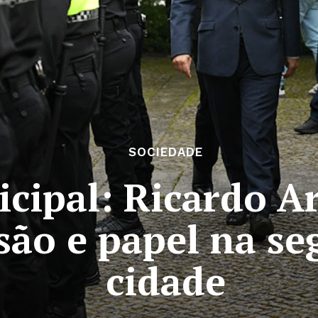
SOCIEDADE
icipal: Ricardo A
são e papel na se
cidade