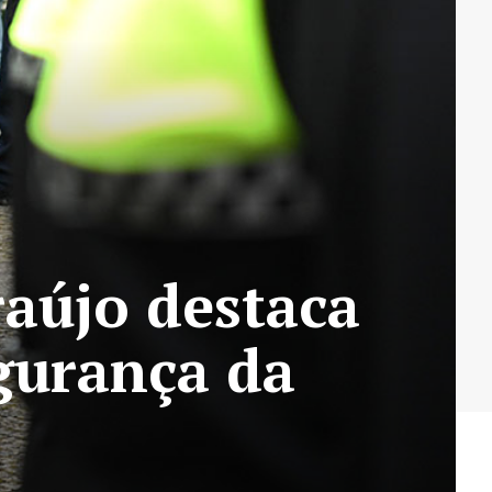
raújo destaca
gurança da