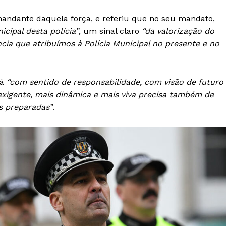
Europa
A JÁ!
andante daquela força, e referiu que no seu mandato,
Grande Entrevista
ipal desta polícia”
, um sinal claro
“da valorização do
Publicidade
cia que atribuímos à Polícia Municipal no presente e no
Quero ser Assinante
-á
“com sentido de responsabilidade, com visão de futuro
xigente, mais dinâmica e mais viva precisa também de
s preparadas”
.