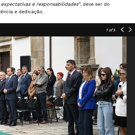
, expectativas e responsabilidades”
, deve ser do
ência e dedicação.
1
of 5