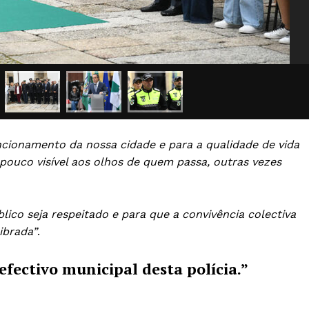
cionamento da nossa cidade e para a qualidade de vida
 pouco visível aos olhos de quem passa, outras vezes
lico seja respeitado e para que a convivência colectiva
ibrada”
.
Institucional
ectivo municipal desta polícia.”
Artigos
 agora!
Edição Digital