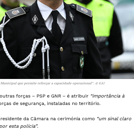
a Municipal que permite reforçar a capacidade operacional”
. © GA!
 outras forças – PSP e GNR – é atribuir
“importância à
orças de segurança, instaladas no território.
o presidente da Câmara na cerimónia como
“um sinal claro
or esta polícia”
.