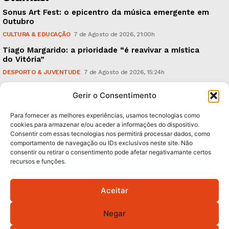
Sonus Art Fest: o epicentro da música emergente em
Outubro
CULTURA & EDUCAÇÃO
7 de Agosto de 2026, 21:00h
Tiago Margarido: a prioridade “é reavivar a mística
do Vitória”
DESPORTO & JUVENTUDE
7 de Agosto de 2026, 15:24h
Cheias: rede inteligente de sensores monitoriza
Gerir o Consentimento
caudais e antecipa situações de risco
AMBIENTE
7 de Agosto de 2026, 12:19h
Para fornecer as melhores experiências, usamos tecnologias como
cookies para armazenar e/ou aceder a informações do dispositivo.
Consentir com essas tecnologias nos permitirá processar dados, como
Subscreva Newsletter:
comportamento de navegação ou IDs exclusivos neste site. Não
consentir ou retirar o consentimento pode afetar negativamante certos
recursos e funções.
Aceitar
QUERO ADERIR
Negar
Li e aceito a
Política de Privacidade
.