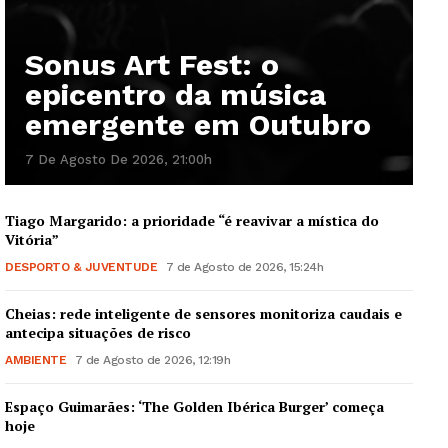
Sonus Art Fest: o
epicentro da música
Guimarães, agora!
emergente em Outubro
SUBSCREVA JÁ!
7 De Agosto De 2026, 21:00h
Tiago Margarido: a prioridade “é reavivar a mística do
Vitória”
Institucional
DESPORTO & JUVENTUDE
7 de Agosto de 2026, 15:24h
Artigos
Cheias: rede inteligente de sensores monitoriza caudais e
Edição Digital
antecipa situações de risco
Europa
AMBIENTE
7 de Agosto de 2026, 12:19h
Grande Entrevista
Espaço Guimarães: ‘The Golden Ibérica Burger’ começa
Publicidade
hoje