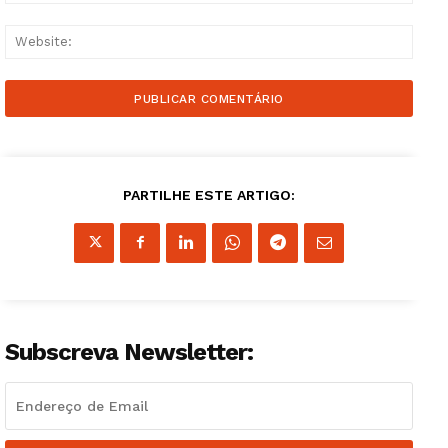
Websi
Guimarães, agora!
PARTILHE ESTE ARTIGO:
SUBSCREVA JÁ!
Institucional
Subscreva Newsletter:
Artigos
Edição Digital
Europa