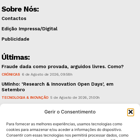
Sobre Nós:
Contactos
Edição Impressa/Digital
Publicidade
Últimas:
Fraude dada como provada, arguidos livres. Como?
CRÓNICAS
6 de Agosto de 2026, 09:58h
UMinho: ‘Research & Innovation Open Days’, em
Setembro
TECNOLOGIA & INOVAÇÃO
5 de Agosto de 2026, 21:00h
Águas Pluviais: Câmara aprovou Plano Director e
Gerir o Consentimento
avança para a sua concretização
POLÍTICA
5 de Agosto de 2026, 15:36h
Para fornecer as melhores experiências, usamos tecnologias como
cookies para armazenar e/ou aceder a informações do dispositivo.
Consentir com essas tecnologias nos permitirá processar dados, como
Subscreva Newsletter: