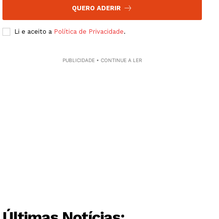
QUERO ADERIR
Grande Entrevista
Publicidade
Li e aceito a
Política de Privacidade
.
Quero ser Assinante
PUBLICIDADE • CONTINUE A LER
Últimas Notícias: