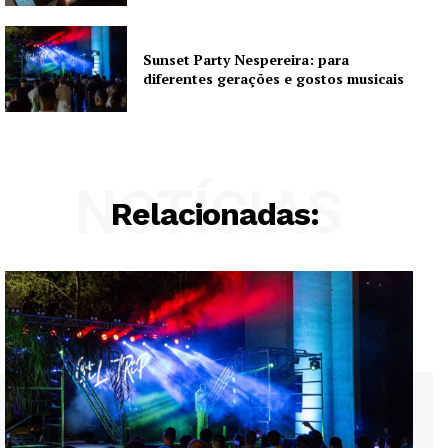
Sunset Party Nespereira: para
diferentes gerações e gostos musicais
NOTÍCIAS
Relacionadas: