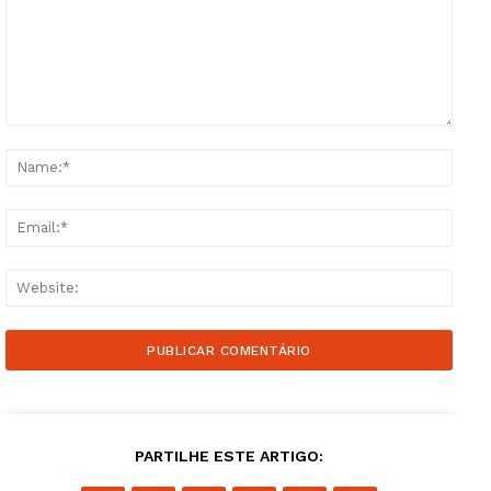
Comment:
Name
Email
Websi
Guimarães, agora!
SUBSCREVA JÁ!
PARTILHE ESTE ARTIGO:
Institucional