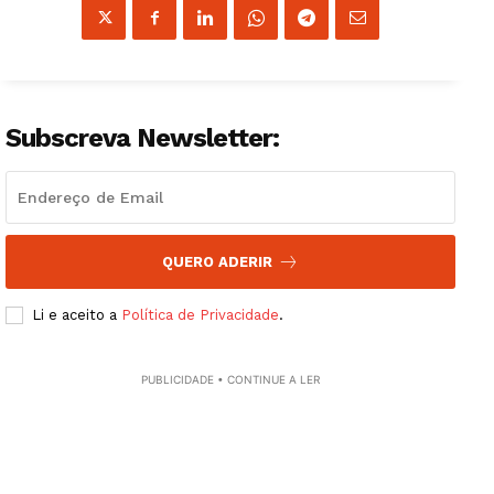
Artigos
Edição Digital
Europa
Grande Entrevista
Subscreva Newsletter:
Publicidade
Quero ser Assinante
QUERO ADERIR
Li e aceito a
Política de Privacidade
.
PUBLICIDADE • CONTINUE A LER