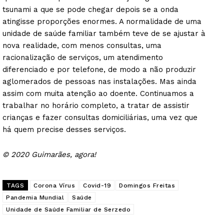
tsunami a que se pode chegar depois se a onda
SUBSCREVA JÁ!
atingisse proporções enormes. A normalidade de uma
unidade de saúde familiar também teve de se ajustar à
nova realidade, com menos consultas, uma
racionalização de serviços, um atendimento
Institucional
diferenciado e por telefone, de modo a não produzir
aglomerados de pessoas nas instalações. Mas ainda
assim com muita atenção ao doente. Continuamos a
Artigos
trabalhar no horário completo, a tratar de assistir
Edição Digital
crianças e fazer consultas domiciliárias, uma vez que
Europa
há quem precise desses serviços.
Grande Entrevista
© 2020 Guimarães, agora!
Publicidade
Quero ser Assinante
TAGS
Corona Vírus
Covid-19
Domingos Freitas
Pandemia Mundial
Saúde
Unidade de Saúde Familiar de Serzedo