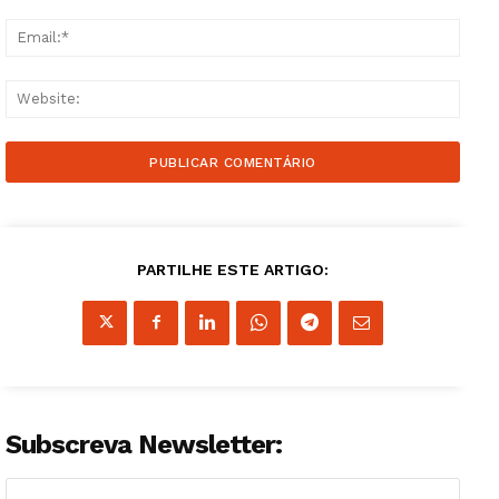
Email
Websi
Guimarães, agora!
SUBSCREVA JÁ!
PARTILHE ESTE ARTIGO:
Institucional
Artigos
Subscreva Newsletter:
Edição Digital