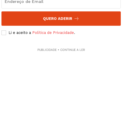
Europa
Grande Entrevista
Publicidade
QUERO ADERIR
Quero ser Assinante
Li e aceito a
Política de Privacidade
.
PUBLICIDADE • CONTINUE A LER