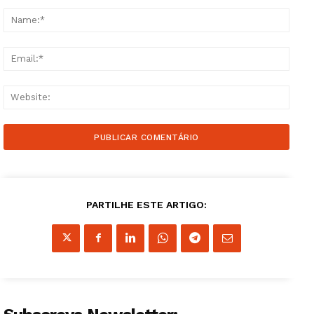
Comment:
Name
Email
Websi
PARTILHE ESTE ARTIGO: