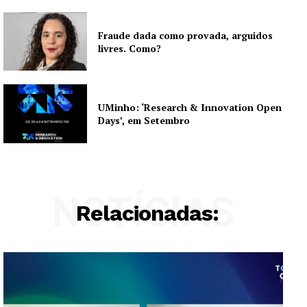
SUBSCREVA JÁ!
Fraude dada como provada, arguidos
livres. Como?
Institucional
UMinho: ‘Research & Innovation Open
Days’, em Setembro
Artigos
Edição Digital
Europa
Grande Entrevista
NOTÍCIAS
Relacionadas:
Publicidade
Quero ser Assinante