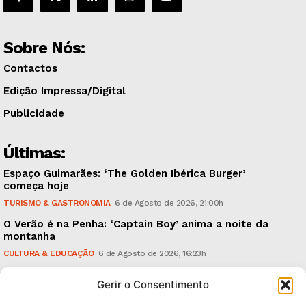
Sobre Nós:
Contactos
Edição Impressa/Digital
Publicidade
Últimas:
Espaço Guimarães: ‘The Golden Ibérica Burger’
começa hoje
TURISMO & GASTRONOMIA
6 de Agosto de 2026, 21:00h
O Verão é na Penha: ‘Captain Boy’ anima a noite da
montanha
CULTURA & EDUCAÇÃO
6 de Agosto de 2026, 16:23h
900 anos: “Nada do que vinha de trás foi colocado
Gerir o Consentimento
em causa”, garante Ricardo Araújo
POLÍTICA
6 de Agosto de 2026, 13:03h