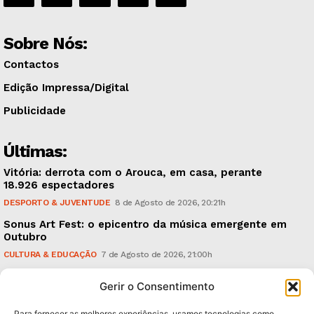
Sobre Nós:
Contactos
Edição Impressa/Digital
Publicidade
Últimas:
Vitória: derrota com o Arouca, em casa, perante
18.926 espectadores
DESPORTO & JUVENTUDE
8 de Agosto de 2026, 20:21h
Sonus Art Fest: o epicentro da música emergente em
Outubro
CULTURA & EDUCAÇÃO
7 de Agosto de 2026, 21:00h
Tiago Margarido: a prioridade “é reavivar a mística
Gerir o Consentimento
do Vitória”
DESPORTO & JUVENTUDE
7 de Agosto de 2026, 15:24h
Para fornecer as melhores experiências, usamos tecnologias como