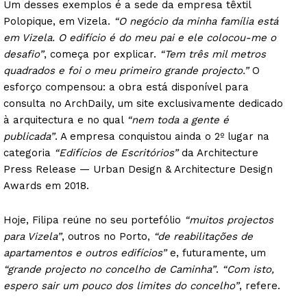
Um desses exemplos é a sede da empresa têxtil
Polopique, em Vizela.
“O negócio da minha família está
em Vizela. O edifício é do meu pai e ele colocou-me o
desafio”
, começa por explicar.
“Tem três mil metros
quadrados e foi o meu primeiro grande projecto.”
O
esforço compensou: a obra está disponível para
consulta no ArchDaily, um site exclusivamente dedicado
à arquitectura e no qual
“nem toda a gente é
publicada”
. A empresa conquistou ainda o 2º lugar na
categoria
“Edifícios de Escritórios”
da Architecture
Press Release — Urban Design & Architecture Design
Awards em 2018.
Hoje, Filipa reúne no seu portefólio
“muitos projectos
para Vizela”
, outros no Porto,
“de reabilitações de
apartamentos e outros edifícios”
e, futuramente, um
“grande projecto no concelho de Caminha”
.
“Com isto,
espero sair um pouco dos limites do concelho”
, refere.