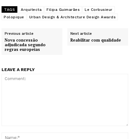
Edição Digital
TAGS
Arquitecta
Filipa Guimarães
Le Corbusieur
Europa
Polopique
Urban Design & Architecture Design Awards
Grande Entrevista
Publicidade
Previous article
Next article
Nova concessão
Reabilitar com qualidade
Quero ser Assinante
adjudicada segundo
regras europeias
LEAVE A REPLY
Comment:
Name