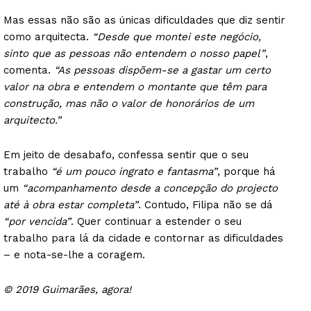
Mas essas não são as únicas dificuldades que diz sentir
como arquitecta.
“Desde que montei este negócio,
sinto que as pessoas não entendem o nosso papel”
,
comenta.
“As pessoas dispõem-se a gastar um certo
valor na obra e entendem o montante que têm para
construção, mas não o valor de honorários de um
arquitecto.”
Guimarães, agora!
Em jeito de desabafo, confessa sentir que o seu
trabalho
“é um pouco ingrato e fantasma”
, porque há
um
“acompanhamento desde a concepção do projecto
SUBSCREVA JÁ!
até à obra estar completa”
. Contudo, Filipa não se dá
“por vencida”
. Quer continuar a estender o seu
trabalho para lá da cidade e contornar as dificuldades
– e nota-se-lhe a coragem.
Institucional
© 2019 Guimarães, agora!
Artigos