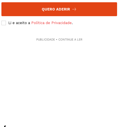
QUERO ADERIR
SUBSCREVA JÁ!
Li e aceito a
Política de Privacidade
.
PUBLICIDADE • CONTINUE A LER
Institucional
Artigos
Edição Digital
Europa
Grande Entrevista
Publicidade
Quero ser Assinante