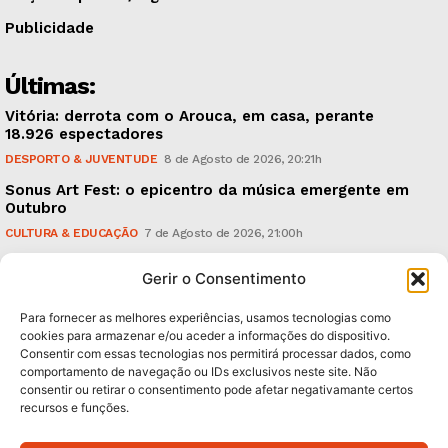
Publicidade
Últimas:
Vitória: derrota com o Arouca, em casa, perante
18.926 espectadores
DESPORTO & JUVENTUDE
8 de Agosto de 2026, 20:21h
Sonus Art Fest: o epicentro da música emergente em
Outubro
CULTURA & EDUCAÇÃO
7 de Agosto de 2026, 21:00h
Tiago Margarido: a prioridade “é reavivar a mística
Gerir o Consentimento
do Vitória”
DESPORTO & JUVENTUDE
7 de Agosto de 2026, 15:24h
Para fornecer as melhores experiências, usamos tecnologias como
cookies para armazenar e/ou aceder a informações do dispositivo.
Consentir com essas tecnologias nos permitirá processar dados, como
Subscreva Newsletter:
comportamento de navegação ou IDs exclusivos neste site. Não
consentir ou retirar o consentimento pode afetar negativamante certos
recursos e funções.