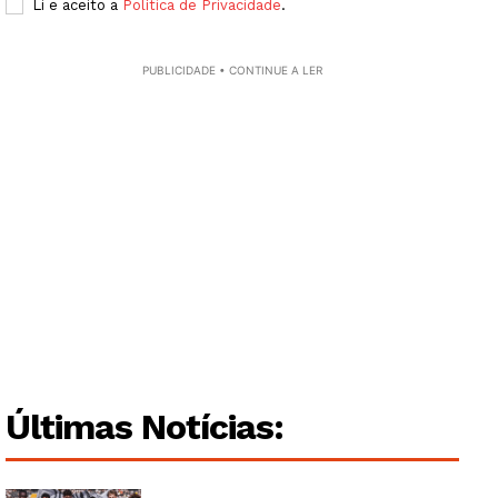
Li e aceito a
Política de Privacidade
.
PUBLICIDADE • CONTINUE A LER
Institucional
Artigos
Edição Digital
Europa
Grande Entrevista
Publicidade
Quero ser Assinante
Últimas Notícias: