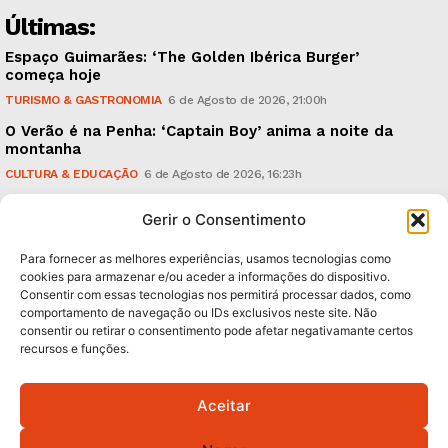
Últimas:
Espaço Guimarães: ‘The Golden Ibérica Burger’
começa hoje
TURISMO & GASTRONOMIA
6 de Agosto de 2026, 21:00h
O Verão é na Penha: ‘Captain Boy’ anima a noite da
montanha
CULTURA & EDUCAÇÃO
6 de Agosto de 2026, 16:23h
900 anos: “Nada do que vinha de trás foi colocado
Gerir o Consentimento
em causa”, garante Ricardo Araújo
POLÍTICA
6 de Agosto de 2026, 13:03h
Para fornecer as melhores experiências, usamos tecnologias como
cookies para armazenar e/ou aceder a informações do dispositivo.
Consentir com essas tecnologias nos permitirá processar dados, como
Subscreva Newsletter:
comportamento de navegação ou IDs exclusivos neste site. Não
consentir ou retirar o consentimento pode afetar negativamante certos
recursos e funções.
Aceitar
QUERO ADERIR