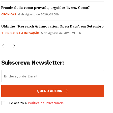
Fraude dada como provada, arguidos livres. Como?
CRÓNICAS
6 de Agosto de 2026, 09:58h
UMinho: ‘Research & Innovation Open Days’, em Setembro
Guimarães, agora!
TECNOLOGIA & INOVAÇÃO
5 de Agosto de 2026, 21:00h
SUBSCREVA JÁ!
Subscreva Newsletter:
Institucional
Artigos
Edição Digital
QUERO ADERIR
Europa
Grande Entrevista
Li e aceito a
Política de Privacidade
.
Publicidade