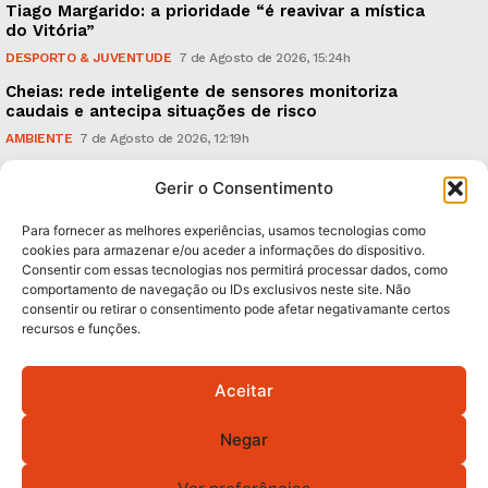
Tiago Margarido: a prioridade “é reavivar a mística
do Vitória”
DESPORTO & JUVENTUDE
7 de Agosto de 2026, 15:24h
Cheias: rede inteligente de sensores monitoriza
caudais e antecipa situações de risco
AMBIENTE
7 de Agosto de 2026, 12:19h
Espaço Guimarães: ‘The Golden Ibérica Burger’
Gerir o Consentimento
começa hoje
TURISMO & GASTRONOMIA
6 de Agosto de 2026, 21:00h
Para fornecer as melhores experiências, usamos tecnologias como
cookies para armazenar e/ou aceder a informações do dispositivo.
Consentir com essas tecnologias nos permitirá processar dados, como
Subscreva Newsletter:
comportamento de navegação ou IDs exclusivos neste site. Não
consentir ou retirar o consentimento pode afetar negativamante certos
recursos e funções.
Aceitar
QUERO ADERIR
Negar
Li e aceito a
Política de Privacidade
.