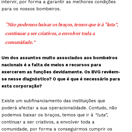
intervir, por forma a garantir as melhores condições
para os nossos bombeiros.
“Não podemos baixar os braços, temos que ir à
“luta”
,
Guimarães, agora!
continuar a ser criativos, a envolver toda a
comunidade.”
SUBSCREVA JÁ!
Um dos assuntos muito associados aos bombeiros
nacionais é a falta de meios e recursos para
Institucional
exercerem as funções devidamente. Os BVG revêem-
se nesse diagnóstico? O que é que é necessário para
Artigos
esta corporação?
Edição Digital
Existe um subfinanciamento das instituições que
Europa
poderá afectar a sua operacionalidade. Contudo, não
Grande Entrevista
podemos baixar os braços, temos que ir à
“luta”
,
Publicidade
continuar a ser criativos, a envolver toda a
comunidade, por forma a conseguirmos cumprir os
Quero ser Assinante